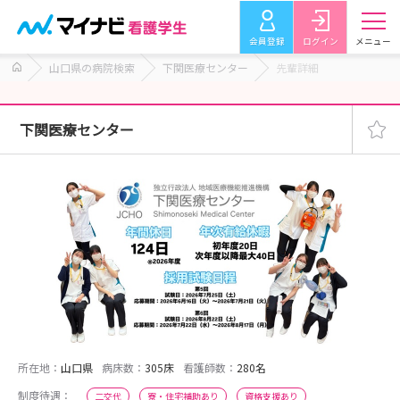
会員登録
ログイン
メニュー
山口県の病院検索
下関医療センター
先輩詳細
下関医療センター
所在地：
山口県
病床数：
305床
看護師数：
280名
制度待遇：
二交代
寮・住宅補助あり
資格支援あり