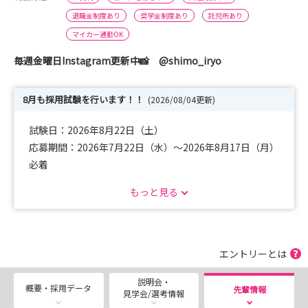
退職金制度あり
奨学金制度あり
託児所あり
マイカー通勤OK
毎週金曜日Instagram更新中📸 @shimo_iryo
8月も採用試験を行います！！
(2026/08/04更新)
試験日：2026年8月22日（土）
応募期間：2026年7月22日（水）～2026年8月17日（月）
必着
WEB履歴書URL↓
もっと見る
https://nurse.mynavi.jp/student/resume/detail/52035e
4c18028cb1e1923da12221a535
エントリーとは
説明会・
概要・採用データ
先輩情報
見学会/選考情報