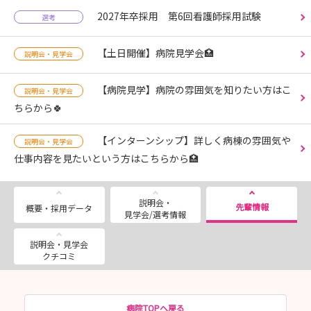
2027年卒採用 第6回看護師採用試験
選考
【土日開催】病院見学会🏥
説明会・見学会
【病院見学】病院の雰囲気を知りたい方はこ
説明会・見学会
ちらから🍀
【インターンシップ】詳しく病棟の雰囲気や
説明会・見学会
仕事内容を見たいという方はこちらから🏥
説明会・
先輩情報
概要・採用データ
見学会/選考情報
説明会・見学会
クチコミ
病院TOPへ戻る