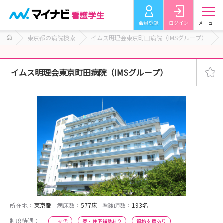
会員登録
ログイン
メニュー
東京都の病院検索
イムス明理会東京町田病院（IMSグループ）
イムス明理会東京町田病院（IMSグループ）
所在地：
東京都
病床数：
577床
看護師数：
193名
制度待遇：
二交代
寮・住宅補助あり
資格支援あり