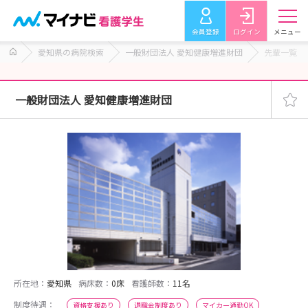
会員登録
ログイン
メニュー
愛知県の病院検索
一般財団法人 愛知健康増進財団
先輩一覧
一般財団法人 愛知健康増進財団
所在地：
愛知県
病床数：
0床
看護師数：
11名
制度待遇：
資格支援あり
退職金制度あり
マイカー通勤OK