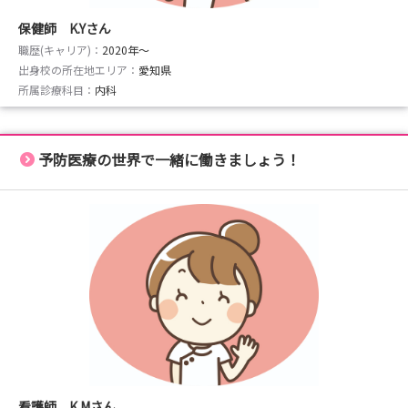
もちろん予備知識等は一切不要です！
保健師 K.Yさん
健診センターでの働き方やお仕事内容等、少しでも興味が
職歴(キャリア)：
2020年〜
出身校の所在地エリア：
ある方は
愛知県
所属診療科目：
内科
ぜひ遠慮なくお申込みください！
何卒よろしくお願いいたします。
予防医療の世界で一緒に働きましょう！
<お問い合わせ先>
TEL:052-951-3331
e-mail:ka-hasegawa@ahpf.or.jp
採用担当 長谷川
看護師 K.Mさん