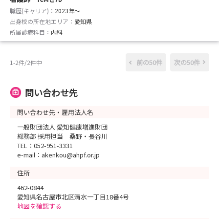
職歴(キャリア)：
2023年〜
出身校の所在地エリア：
愛知県
所属診療科目：
内科
前の50件
次の50件
1-2件/2件中
問い合わせ先
問い合わせ先・雇用法人名
一般財団法人 愛知健康増進財団
総務部 採用担当 桑野・長谷川
TEL：052-951-3331
e-mail：akenkou@ahpf.or.jp
住所
462-0844
愛知県名古屋市北区清水一丁目18番4号
地図を確認する