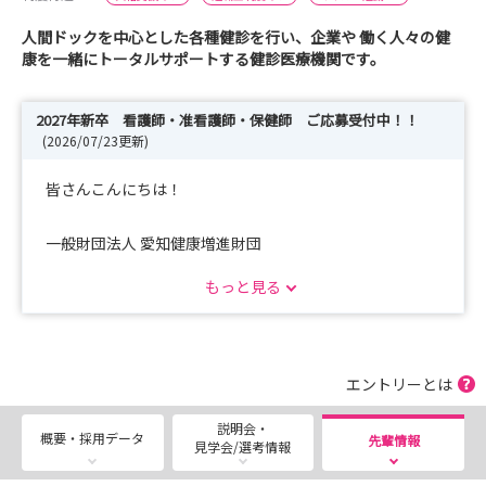
人間ドックを中心とした各種健診を行い、企業や 働く人々の健
康を一緒にトータルサポートする健診医療機関です。
2027年新卒 看護師・准看護師・保健師 ご応募受付中！！
(2026/07/23更新)
皆さんこんにちは！
一般財団法人 愛知健康増進財団
新卒採用担当の長谷川です。
もっと見る
当財団のページにお越しいただき、ありがとうございま
す！
エントリーとは
～2027年卒業予定の皆さまへ～
説明会・
概要・採用データ
先輩情報
見学会/選考情報
2027年度卒業予定者を対象とした採用選考を開催中で