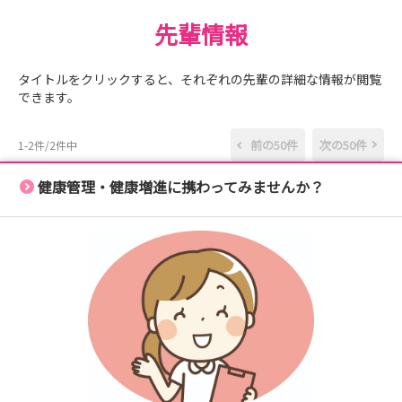
す。
先輩情報
当センターでは、業界や仕事内容について理解を深めてい
ただける会社説明会も
タイトルをクリックすると、それぞれの先輩の詳細な情報が閲覧
実施しております。事前知識は必要ありませんので、「ま
できます。
ずは話を聞いてみたい」
という方もお気軽にご参加ください。
前の50件
次の50件
1-2件/2件中
また、少しでもご興味をお持ちいただけましたら、
健康管理・健康増進に携わってみませんか？
ぜひエントリーだけでもよろしくお願いいたします。
皆さまからのエントリーを心よりお待ちしております。
～2028年度卒業予定の皆さまへ～
夏季のインターンシップ（会社説明会）の情報を記載いた
しました！