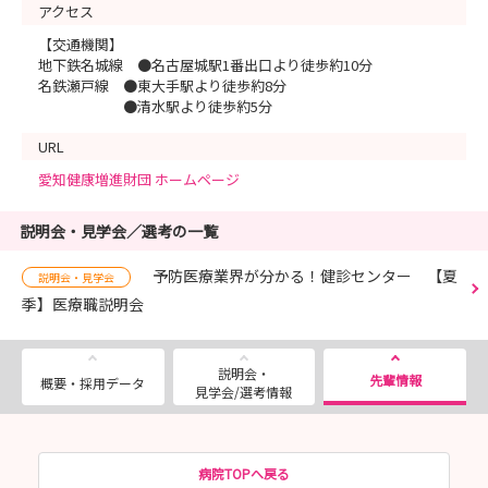
アクセス
【交通機関】
地下鉄名城線 ●名古屋城駅1番出口より徒歩約10分
名鉄瀬戸線 ●東大手駅より徒歩約8分
●清水駅より徒歩約5分
URL
愛知健康増進財団 ホームページ
説明会・見学会／選考の一覧
予防医療業界が分かる！健診センター 【夏
説明会・見学会
季】医療職説明会
説明会・
先輩情報
概要・採用データ
見学会/選考情報
病院TOPへ戻る