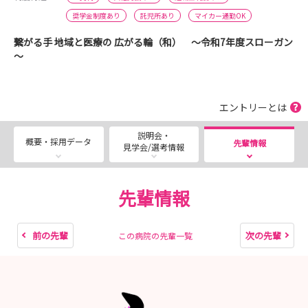
奨学金制度あり
託児所あり
マイカー通勤OK
繋がる手 地域と医療の 広がる輪（和） ～令和7年度スローガン
～
エントリーとは
説明会・
概要・採用データ
先輩情報
見学会/選考情報
先輩情報
前の先輩
次の先輩
この病院の先輩一覧