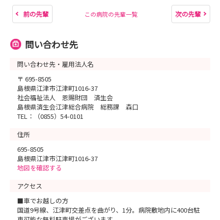
前の先輩
次の先輩
この病院の先輩一覧
問い合わせ先
問い合わせ先・雇用法人名
〒 695-8505
島根県江津市江津町1016-37
社会福祉法人 恩賜財団 済生会
島根県済生会江津総合病院 総務課 森口
TEL：（0855）54-0101
住所
695-8505
島根県江津市江津町1016-37
地図を確認する
アクセス
■車でお越しの方
国道9号線、江津町交差点を曲がり、1分。病院敷地内に400台駐
車可能な無料駐車場がございます。