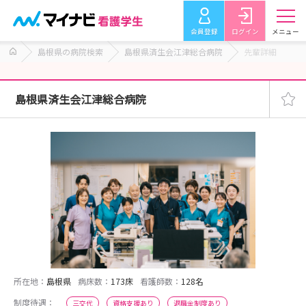
会員登録
ログイン
メニュー
島根県の病院検索
島根県済生会江津総合病院
先輩詳細
島根県済生会江津総合病院
所在地：
島根県
病床数：
173床
看護師数：
128名
制度待遇：
三交代
資格支援あり
退職金制度あり