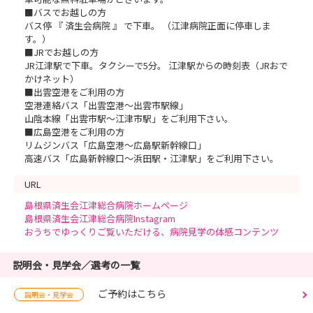
■バスでお越しの方
バス停 『 済生会病院 』 で下車。 （江津病院正面に停車しま
す。）
■JRでお越しの方
JR江津駅で下車。タクシーで5分。 江津駅からの時刻表（JRおで
かけネット）
■出雲空港をご利用の方
空港連絡バス「出雲空港～出雲市駅線」
山陰本線「出雲市駅～江津市駅」をご利用下さい。
■広島空港をご利用の方
リムジンバス「広島空港～広島駅新幹線口」
高速バス「広島新幹線口～浜田駅・江津駅」をご利用下さい。
URL
島根県済生会江津総合病院ホームページ
島根県済生会江津総合病院Instagram
おうちでゆっくりご覧いただける、病院見学の体感コンテンツ
説明会・見学会／選考の一覧
ご予約はこちら
説明会・見学会