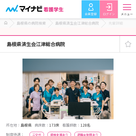
会員登録
ログイン
メニュー
島根県の病院検索
島根県済生会江津総合病院
先輩詳細
島根県済生会江津総合病院
所在地：
島根県
病床数：
173床
看護師数：
128名
制度待遇：
三交代
資格支援あり
退職金制度あり