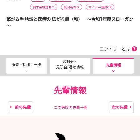
奨学金制度あり
託児所あり
マイカー通勤OK
繋がる手 地域と医療の 広がる輪（和） ～令和7年度スローガン
～
エントリーとは
説明会・
概要・採用データ
先輩情報
見学会/選考情報
先輩情報
前の先輩
次の先輩
この病院の先輩一覧