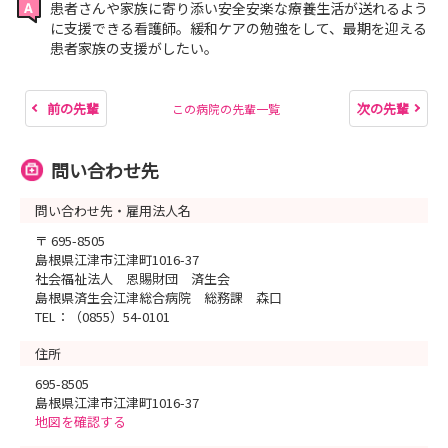
患者さんや家族に寄り添い安全安楽な療養生活が送れるよう
に支援できる看護師。緩和ケアの勉強をして、最期を迎える
患者家族の支援がしたい。
前の先輩
次の先輩
この病院の先輩一覧
問い合わせ先
問い合わせ先・雇用法人名
〒 695-8505
島根県江津市江津町1016-37
社会福祉法人 恩賜財団 済生会
島根県済生会江津総合病院 総務課 森口
TEL：（0855）54-0101
住所
695-8505
島根県江津市江津町1016-37
地図を確認する