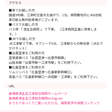
アクセス
■車でお越しの方
国道9号線、江津町交差点を曲がり、1分。病院敷地内に400台駐
車可能な無料駐車場がございます。
■バスでお越しの方
バス停 『 済生会病院 』 で下車。 （江津病院正面に停車しま
す。）
■JRでお越しの方
JR江津駅で下車。タクシーで5分。 江津駅からの時刻表（JRおで
かけネット）
■出雲空港をご利用の方
空港連絡バス「出雲空港～出雲市駅線」
山陰本線「出雲市駅～江津市駅」をご利用下さい。
■広島空港をご利用の方
リムジンバス「広島空港～広島駅新幹線口」
高速バス「広島新幹線口～浜田駅・江津駅」をご利用下さい。
URL
島根県済生会江津総合病院ホームページ
島根県済生会江津総合病院Instagram
おうちでゆっくりご覧いただける、病院見学の体感コンテンツ