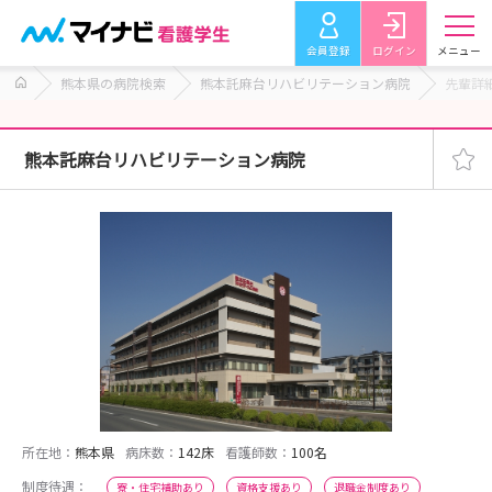
会員登録
ログイン
メニュー
熊本県の病院検索
熊本託麻台リハビリテーション病院
先輩詳
熊本託麻台リハビリテーション病院
所在地：
熊本県
病床数：
142床
看護師数：
100名
制度待遇：
寮・住宅補助あり
資格支援あり
退職金制度あり