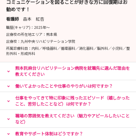
コミュニケーションを図ることが好きな方に回復期はお
え、より働きやすさもアップ✨
勧めです！
仕事も私生活も大切にできますよ◎
看護師
森本 紅杏
職歴(キャリア)：
2025年〜
📝【採用試験】日程が決定いたしました！
出身校の所在地エリア：
熊本県
出身校：
九州中央リハビリテーション学院
📅開催日：8月14日（金）14：00～16：00
所属診療科目：
内科／呼吸器科／循環器科／消化器科／脳外科／小児科／整
形外科・形成外科
※上記時間はあくまで予定です。人数によっては変更にな
る場合もございます。
熊本託麻台リハビリテーション病院を就職先に選んだ理由を
教えてください
働いてよかったことや仕事のやりがいは何ですか？
👀【病院見学会】～リアルな現場を体験～
仕事をやってきて特に印象に残ったエピソード（嬉しかった
📅開催日：随時受け付けておりますので、お気軽にお問い
こと、苦労したことなど）は何ですか？
合わせください。
職場の雰囲気を教えてください（魅力やアピールしたいこと
など）
🏥内容：
見学会では、病棟の雰囲気や働くスタッフの様子を実際に
教育やサポート体制はどうですか？