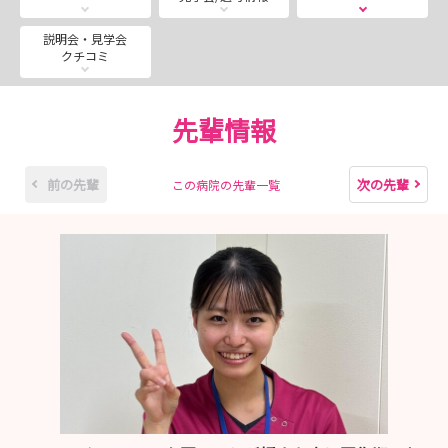
その感動的な瞬間に立ち会えるのは、回復期看護ならでは
の醍醐味です✨
説明会・見学会
クチコミ
💴働きやすさもUP！待遇改善を実施✨
当院では、看護師の皆さんが安心して長く働ける環境づく
先輩情報
りを進めています。
2024年7月より、手当の見直しを中心とした処遇改善を行
いました。
前の先輩
次の先輩
この病院の先輩一覧
🌙 夜勤手当：8,200円 → 12,000円／回（+46％UP）
🌆 遅日勤手当：1,500円 → 3,000円／回（+100％UP）
また、変則3交替制を採用し、夜勤は12時間未満で身体的
負担も軽減。
無理なく働き続けられる制度設計と、時間単価アップによ
る収入面の安心感を両立しています。
さらに！2026年1月より年間休日数が110日→120日に増