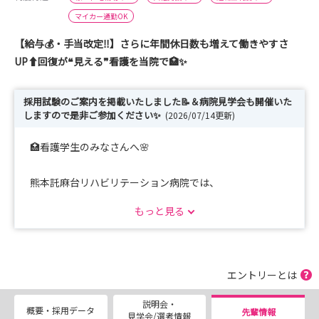
マイカー通勤OK
【給与💰・手当改定‼️】さらに年間休日数も増えて働きやすさ
UP⬆️回復が❝見える❞看護を当院で🏥✨
採用試験のご案内を掲載いたしました📝＆病院見学会も開催いた
しますので是非ご参加ください✨
(2026/07/14更新)
🏥看護学生のみなさんへ🌸
熊本託麻台リハビリテーション病院では、
患者さん一人ひとりに丁寧に関わりながら、
もっと見る
「心と身体の回復を支える“寄り添う看護“」を大切にして
います。
入院時に寝たきりだった患者さんが、
エントリーとは
日々のリハビリを重ねながら少しずつ回復し、
説明会・
笑顔で「また歩けるようになった」と退院される―――
概要・採用データ
先輩情報
見学会/選考情報