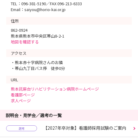
TEL：096-381-5190／FAX 096-213-6333
Email：saiyou@horio-kai.or.jp
住所
862-0924
熊本県熊本市中央区帯山8-2-1
地図を確認する
アクセス
・熊本赤十字病院さんのお隣
・帯山九丁目バス停 徒歩0分
URL
熊本託麻台リハビリテーション病院ホームページ
看護部ページ
求人ページ
説明会・見学会／選考の一覧
【2027年卒対象】看護師採用試験のご案内
選考