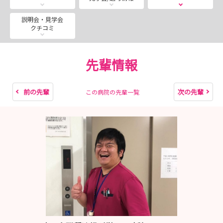
その感動的な瞬間に立ち会えるのは、回復期看護ならでは
の醍醐味です✨
説明会・見学会
クチコミ
💴働きやすさもUP！待遇改善を実施✨
当院では、看護師の皆さんが安心して長く働ける環境づく
先輩情報
りを進めています。
2024年7月より、手当の見直しを中心とした処遇改善を行
いました。
前の先輩
次の先輩
この病院の先輩一覧
🌙 夜勤手当：8,200円 → 12,000円／回（+46％UP）
🌆 遅日勤手当：1,500円 → 3,000円／回（+100％UP）
また、変則3交替制を採用し、夜勤は12時間未満で身体的
負担も軽減。
無理なく働き続けられる制度設計と、時間単価アップによ
る収入面の安心感を両立しています。
さらに！2026年1月より年間休日数が110日→120日に増