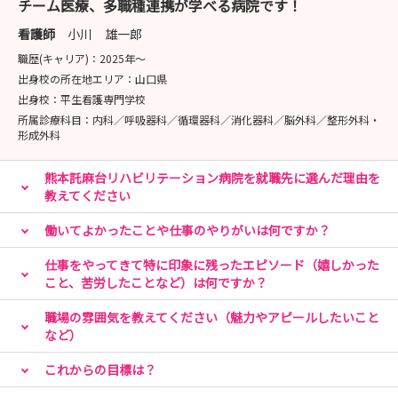
チーム医療、多職種連携が学べる病院です！
え、より働きやすさもアップ✨
仕事も私生活も大切にできますよ◎
看護師
小川 雄一郎
職歴(キャリア)：
2025年〜
出身校の所在地エリア：
山口県
📝【採用試験】日程が決定いたしました！
出身校：
平生看護専門学校
所属診療科目：
内科／呼吸器科／循環器科／消化器科／脳外科／整形外科・
形成外科
📅開催日：8月14日（金）14：00～16：00
※上記時間はあくまで予定です。人数によっては変更にな
熊本託麻台リハビリテーション病院を就職先に選んだ理由を
る場合もございます。
教えてください
働いてよかったことや仕事のやりがいは何ですか？
👀【病院見学会】～リアルな現場を体験～
仕事をやってきて特に印象に残ったエピソード（嬉しかった
こと、苦労したことなど）は何ですか？
📅開催日：随時受け付けておりますので、お気軽にお問い
職場の雰囲気を教えてください（魅力やアピールしたいこと
合わせください。
など）
🏥内容：
これからの目標は？
見学会では、病棟の雰囲気や働くスタッフの様子を実際に