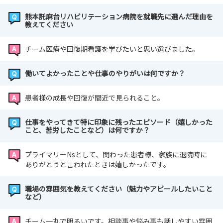
見学できます。
熊本託麻台リハビリテーション病院を就職先に選んだ理由を
また、教育制度やキャリア支援、福利厚生などについても
教えてください
担当者が丁寧に説明いたします。
さらに、先輩看護師とのフリートークでは、現場でのやり
チーム医療や回復期看護を学びたいと思い選びました。
がいや不安だったことなど、リアルな声を直接聞くことが
できます。
働いてよかったことや仕事のやりがいは何ですか？
「どんな環境で看護を学べるのか」「先輩はどんな風に働
患者様の成長や回復が間近で見られること。
いているのか」など、
気になる疑問を解消できるチャンスです！
仕事をやってきて特に印象に残ったエピソード（嬉しかった
こと、苦労したことなど）は何ですか？
プライマリーNsとして、関わった患者様、家族に退院時に
🎀見学だけでも、選考だけでも大歓迎！！
ありがとうと言われたときは嬉しかったです。
「まずは雰囲気を見てみたい」「自分に合うか確かめた
い」すべて歓迎します！
職場の雰囲気を教えてください（魅力やアピールしたいこと
など）
皆さんのご参加を心よりお待ちしております😊
チーム一丸で明るいです。相談事や悩み事も話しやすい雰囲