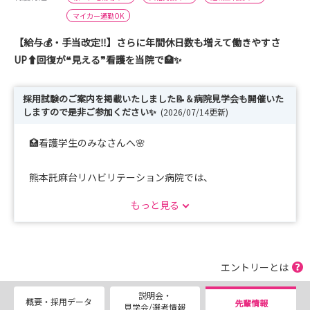
マイカー通勤OK
【給与💰・手当改定‼️】さらに年間休日数も増えて働きやすさ
UP⬆️回復が❝見える❞看護を当院で🏥✨
採用試験のご案内を掲載いたしました📝＆病院見学会も開催いた
しますので是非ご参加ください✨
(2026/07/14更新)
🏥看護学生のみなさんへ🌸
熊本託麻台リハビリテーション病院では、
患者さん一人ひとりに丁寧に関わりながら、
もっと見る
「心と身体の回復を支える“寄り添う看護“」を大切にして
います。
入院時に寝たきりだった患者さんが、
エントリーとは
日々のリハビリを重ねながら少しずつ回復し、
説明会・
笑顔で「また歩けるようになった」と退院される―――
概要・採用データ
先輩情報
見学会/選考情報