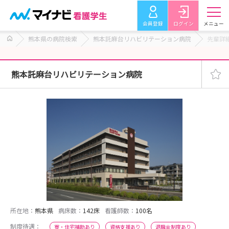
会員登録
ログイン
メニュー
熊本県の病院検索
熊本託麻台リハビリテーション病院
先輩詳
熊本託麻台リハビリテーション病院
所在地：
熊本県
病床数：
142床
看護師数：
100名
制度待遇：
寮・住宅補助あり
資格支援あり
退職金制度あり