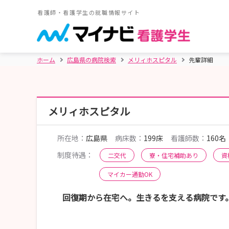
看護師・看護学生の就職情報サイト
ホーム
広島県の病院検索
メリィホスピタル
先輩詳細
メリィホスピタル
所在地：
広島県
病床数：
199床
看護師数：
160名
制度待遇：
二交代
寮・住宅補助あり
資
マイカー通勤OK
回復期から在宅へ。生きるを支える病院です