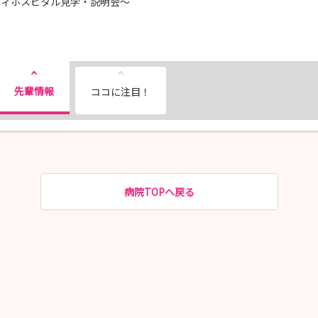
リィホスピタル見学・説明会～
先輩情報
ココに注目！
病院TOPへ戻る