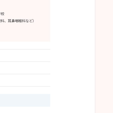
学校
眼科、耳鼻咽喉科など）