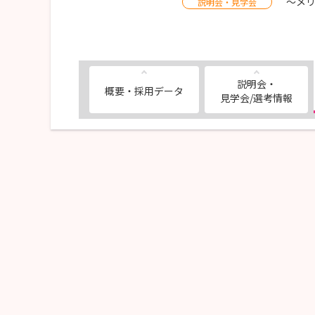
～メ
説明会・見学会
説明会・
概要・採用データ
見学会/選考情報