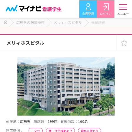
会員登録
ログイン
メニュー
広島県の病院検索
メリィホスピタル
先輩詳細
メリィホスピタル
所在地：
広島県
病床数：
199床
看護師数：
160名
制度待遇：
二交代
寮・住宅補助あり
資格支援あり