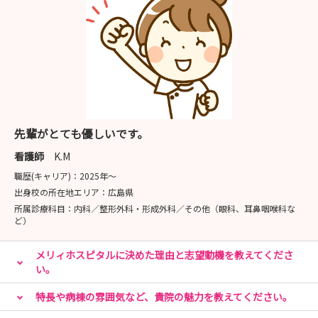
先輩がとても優しいです。
看護師
K.M
職歴(キャリア)：
2025年〜
出身校の所在地エリア：
広島県
所属診療科目：
内科／整形外科・形成外科／その他（眼科、耳鼻咽喉科な
ど）
メリィホスピタルに決めた理由と志望動機を教えてくださ
い。
特長や病棟の雰囲気など、貴院の魅力を教えてください。