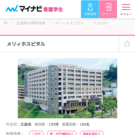
会員登録
ログイン
メニュー
広島県の病院検索
メリィホスピタル
先輩詳細
メリィホスピタル
所在地：
広島県
病床数：
199床
看護師数：
160名
制度待遇：
二交代
寮・住宅補助あり
資格支援あり