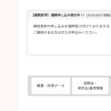
【病院見学】 随時申し込み受付中！!
(2026/08/07更新)
病院見学の申し込みを随時受け付けております😊
ご興味がある方はぜひお申込みください。
詳細はマイナビおよび当院ホームページでご確認く
https://www.toyokawa-ch-aichi.jp/recruit/nu
説明会・
概要・採用データ
見学会/選考情報