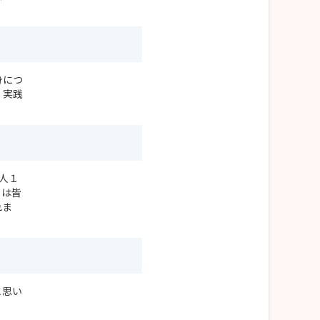
身につ
、実践
人１
フは皆
れま
と思い