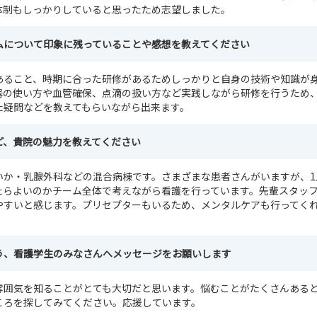
体制もしっかりしていると思ったため志望しました。
ムについて印象に残っていることや感想を教えてください
あること、時期に合った研修があるためしっかりと自身の技術や知識が
器の使い方や血管確保、点滴の扱い方など実践しながら研修を行うため
た疑問などを教えてもらいながら出来ます。
ど、貴院の魅力を教えてください
いか・乳腺外科などの混合病棟です。さまざまな患者さんがいますが、1
たらよいのかチーム全体で考えながら看護を行っています。先輩スタッ
やすいと感じます。プリセプターもいるため、メンタルケアも行ってく
う、看護学生のみなさんへメッセージをお願いします
雰囲気を知ることがとても大切だと思います。悩むことがたくさんある
ころを探してみてください。応援しています。