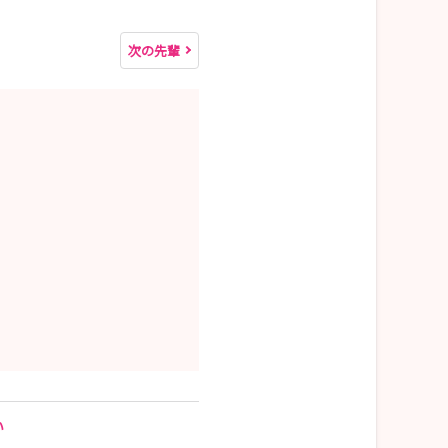
次の先輩
い