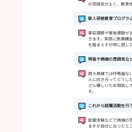
の雰囲気がよく、教育
新人研修教育プログラ
事前課題や事後課題が
きます。実際に医療機
を踏まえその時に感じ
特長や病棟の雰囲気な
西９病棟では呼吸器な
人に向き合ってどうし
さん優しいため相談し
す。
これから就職活動を行
就業体験などで病棟の
ますが自分に合ったと