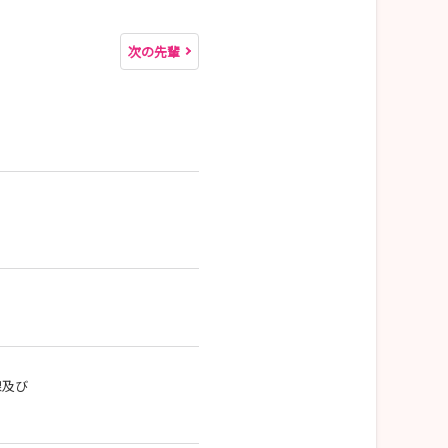
次の先輩
線及び