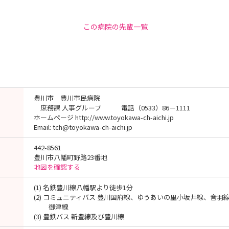
この病院の先輩一覧
豊川市 豊川市民病院
庶務課 人事グループ 電話（0533）86－1111
ホームページ http://www.toyokawa-ch-aichi.jp
Email: tch@toyokawa-ch-aichi.jp
442-8561
豊川市八幡町野路23番地
地図を確認する
(1) 名鉄豊川線八幡駅より徒歩1分
(2) コミュニティバス 豊川国府線、ゆうあいの里小坂井線、音羽
御津線
(3) 豊鉄バス 新豊線及び豊川線