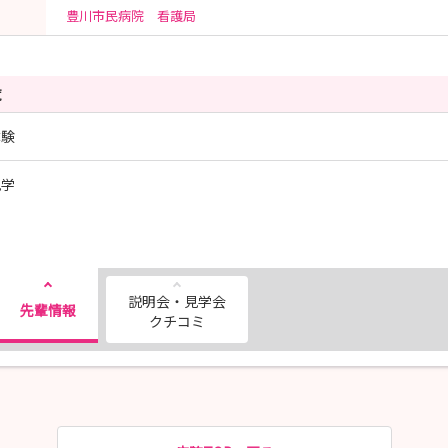
豊川市民病院 看護局
覧
体験
見学
説明会・見学会
先輩情報
クチコミ