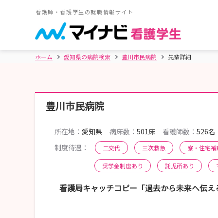
看護師・看護学生の就職情報サイト
ホーム
愛知県の病院検索
豊川市民病院
先輩詳細
豊川市民病院
所在地：
愛知県
病床数：
501床
看護師数：
526名
制度待遇：
二交代
三次救急
寮・住宅補
奨学金制度あり
託児所あり
看護局キャッチコピー「過去から未来へ伝える