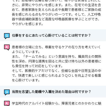
です。患者様の苦痛を取り除いて、穏やかな表情をされたと
きに、非常にやりがいを感じます。また、在宅での生活を含
めて、患者家族を支えられる点や長期で患者様とご家族の成
長を感じれらる点もやりがいの一つです。そして、人工呼吸
器や排痰補助装置など高度な呼吸器医療を学ぶことができ、
やりがいを感じます。
仕事をするにあたって心掛けていることは何ですか？
患者様の立場に立ち、尊厳を守るケアの在り方を考えていく
ようにしています。
また、「チームでみる」という意識を持ち、職員同士の関係
性を深め、円滑な連携を図ると共に受け持ち以外の患者様に
も責任を持って対応をしています。
そして、医療的ケアだけでなく、些細な会話や日常生活の中
で、快適で楽しいと感じられるようＱＯＬを向上させる看護
を心掛けています。
当院を志望した動機や入職を決めた理由は何ですか？
学生時代のアルバイト経験から、障害児者とのかかわりに魅