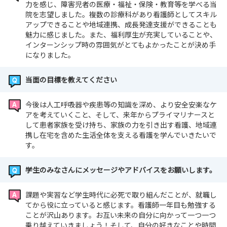
力を感じ、障害児者の医療・福祉・保険・教育等を学べる当
院を志望しました。複数の診療科があり看護師としてスキル
アップできることや地域連携、成長発達支援ができることも
魅力に感じました。また、福利厚生が充実していることや、
インターンシップ時の雰囲気がとてもよかったことが決め手
になりました。
当面の目標を教えてください
今後は人工呼吸器や疾患等の知識を深め、より安全安楽なケ
アを考えていくこと、そして、来年からプライマリナースと
して患者家族を受け持ち、家族の力を引き出す看護、地域連
携し在宅を含めた生活全体を支える看護を学んでいきたいで
す。
学生のみなさんにメッセージやアドバイスをお願いします。
課題や実習など学生時代に必死で取り組んだことが、就職し
てから役に立っていると感じます。看護師一年目も勉強する
ことが沢山あります。お互い未来の自分に向かって一つ一つ
乗り越えていきましょう！そして、自分の好きなことや時間