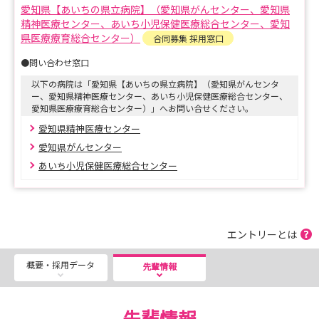
ち、やさしい思いやりのある看護を目指して実践していま
愛知県【あいちの県立病院】（愛知県がんセンター、愛知県
す。
精神医療センター、あいち小児保健医療総合センター、愛知
県医療療育総合センター）
合同募集 採用窓口
そのために、看護師一人ひとりが専門職として必要な倫理
●問い合わせ窓口
感と知識を自主的に学習する人材を育て、職員がいきいき
以下の病院は「愛知県【あいちの県立病院】（愛知県がんセンタ
とやりがいを持って働ける環境作りを実践していきます。
ー、愛知県精神医療センター、あいち小児保健医療総合センター、
愛知県医療療育総合センター）」へお問い合せください。
ご興味のある方はぜひともエントリーをお願いします。
愛知県精神医療センター
愛知県がんセンター
あいち小児保健医療総合センター
エントリーとは
概要・採用データ
先輩情報
先輩情報