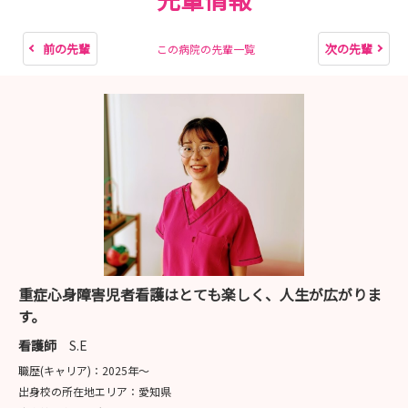
前の先輩
次の先輩
この病院の先輩一覧
重症心身障害児者看護はとても楽しく、人生が広がりま
す。
看護師
S.E
職歴(キャリア)：
2025年〜
出身校の所在地エリア：
愛知県