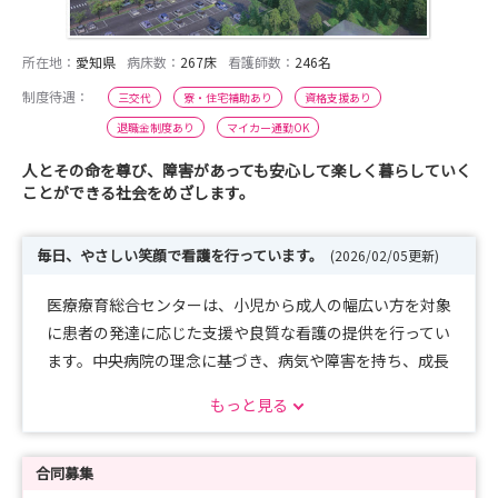
所在地：
愛知県
病床数：
267床
看護師数：
246名
制度待遇：
三交代
寮・住宅補助あり
資格支援あり
退職金制度あり
マイカー通勤OK
人とその命を尊び、障害があっても安心して楽しく暮らしていく
ことができる社会をめざします。
毎日、やさしい笑顔で看護を行っています。
(2026/02/05更新)
医療療育総合センターは、小児から成人の幅広い方を対象
に患者の発達に応じた支援や良質な看護の提供を行ってい
ます。中央病院の理念に基づき、病気や障害を持ち、成長
発達する子ども達や医療機器を使用しながら在宅療養をし
もっと見る
ている患者さんが、安心・安全に地域で生活できるよう
に、医療的ケアの指導や在宅移行など家族支援を行ってい
ます。自分で訴えることができない患者・家族の目線に立
合同募集