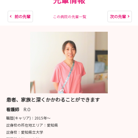
前の先輩
次の先輩
この病院の先輩一覧
患者、家族と深くかかわることができます
看護師
R.O
職歴(キャリア)：
2015年〜
出身校の所在地エリア：
愛知県
出身校：
愛知県立大学