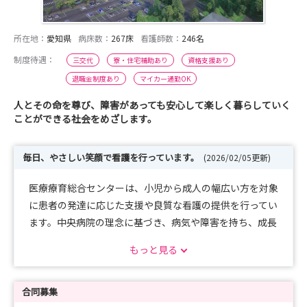
所在地：
愛知県
病床数：
267床
看護師数：
246名
制度待遇：
三交代
寮・住宅補助あり
資格支援あり
退職金制度あり
マイカー通勤OK
人とその命を尊び、障害があっても安心して楽しく暮らしていく
ことができる社会をめざします。
毎日、やさしい笑顔で看護を行っています。
(2026/02/05更新)
医療療育総合センターは、小児から成人の幅広い方を対象
に患者の発達に応じた支援や良質な看護の提供を行ってい
ます。中央病院の理念に基づき、病気や障害を持ち、成長
発達する子ども達や医療機器を使用しながら在宅療養をし
もっと見る
ている患者さんが、安心・安全に地域で生活できるよう
に、医療的ケアの指導や在宅移行など家族支援を行ってい
ます。自分で訴えることができない患者・家族の目線に立
合同募集