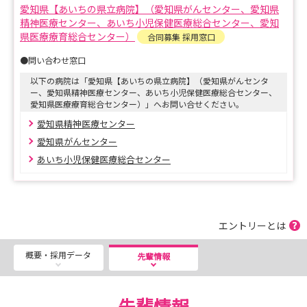
ち、やさしい思いやりのある看護を目指して実践していま
愛知県【あいちの県立病院】（愛知県がんセンター、愛知県
す。
精神医療センター、あいち小児保健医療総合センター、愛知
県医療療育総合センター）
合同募集 採用窓口
そのために、看護師一人ひとりが専門職として必要な倫理
●問い合わせ窓口
感と知識を自主的に学習する人材を育て、職員がいきいき
以下の病院は「愛知県【あいちの県立病院】（愛知県がんセンタ
とやりがいを持って働ける環境作りを実践していきます。
ー、愛知県精神医療センター、あいち小児保健医療総合センター、
愛知県医療療育総合センター）」へお問い合せください。
ご興味のある方はぜひともエントリーをお願いします。
愛知県精神医療センター
愛知県がんセンター
あいち小児保健医療総合センター
エントリーとは
概要・採用データ
先輩情報
先輩情報