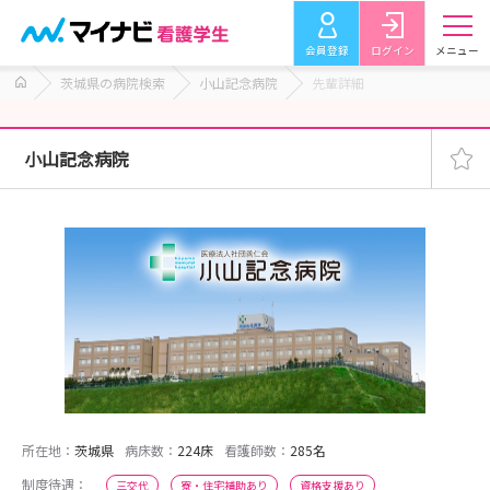
会員登録
ログイン
メニュー
茨城県の病院検索
小山記念病院
先輩詳細
小山記念病院
所在地：
茨城県
病床数：
224床
看護師数：
285名
制度待遇：
三交代
寮・住宅補助あり
資格支援あり