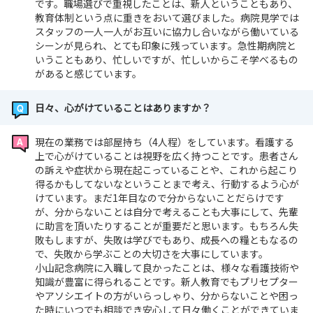
です。職場選びで重視したことは、新人ということもあり、
教育体制という点に重きをおいて選びました。病院見学では
スタッフの一人一人がお互いに協力し合いながら働いている
シーンが見られ、とても印象に残っています。急性期病院と
いうこともあり、忙しいですが、忙しいからこそ学べるもの
があると感じています。
日々、心がけていることはありますか？
現在の業務では部屋持ち（4人程）をしています。看護する
上で心がけていることは視野を広く持つことです。患者さん
の訴えや症状から現在起こっていることや、これから起こり
得るかもしてないなということまで考え、行動するよう心が
けています。まだ1年目なので分からないことだらけです
が、分からないことは自分で考えることも大事にして、先輩
に助言を頂いたりすることが重要だと思います。もちろん失
敗もしますが、失敗は学びでもあり、成長への糧ともなるの
で、失敗から学ぶことの大切さを大事にしています。
小山記念病院に入職して良かったことは、様々な看護技術や
知識が豊富に得られることです。新人教育でもプリセプター
やアソシエイトの方がいらっしゃり、分からないことや困っ
た時にいつでも相談でき安心して日々働くことができていま