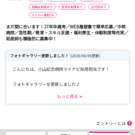
退職金制度あり
奨学金制度あり
託児所あり
マイカー通勤OK
まだ間に合います！27年卒選考／WEB履歴書で簡単応募／中核
病院／急性期／教育・スキル支援・福利厚生・休暇制度等充実／
助産師も積極的に募集中！
フォトギャラリー更新しました！
(2026/08/06更新)
こんにちは。小山記念病院マイナビ採用担当です！
フォトギャラリーを更新しました♪
小山記念病院の雰囲気を感じ取っていただけたらと思いま
もっと見る
す。
後日、新人研修の写真も更新したいと思います。乞うご期
待！
エントリーとは