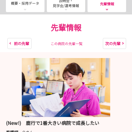
説明会・
※Web就職説明会は各回１名の制限をかけております。
概要・採用データ
先輩情報
見学会/選考情報
お友達と一緒に聞きたいなどご希望がある場合はご連絡く
ださいませ。
先輩情報
前の先輩
次の先輩
この病院の先輩一覧
(New!) 鹿行で1番大きい病院で成長したい