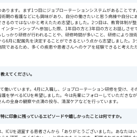
つあります。まず1つ目にジョブローテーションシステムがあることです
周術期の看護などにも興味があり、自分の働きたいと思う病棟や自分に
できるのではないかと考えたため志望しました。2つ目は、教育体制が整
。インターンシップへ参加した際、1年目の方と3年目の方とお話しさせ
らしっかり研修が行われることや、研修時間が多いこと、研修により技
から6月に配属先を決定することができるという点から志望しました。3
病院であるため、多くの疾患や患者さんへのケアを経験できると考えた
て教えてください。
して働いています。4月に入職し、ジョブローテーション研修を受け、そ
看護を学べるICUを希望しました。今は先輩にフォローしていただきな
さんの全身の観察や点滴の投与、清潔ケアなどを行っています。
、特に印象に残っているエピソードや嬉しかったことは何ですか。
は、ICUを退室する患者さんから「ありがとうございました。あなたはい