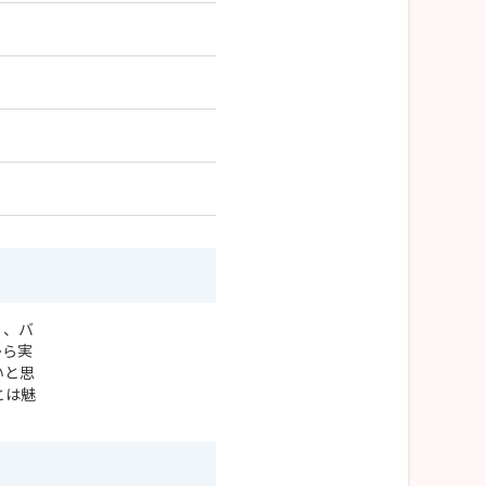
く、バ
から実
いと思
とは魅