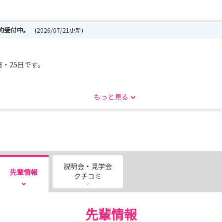
約受付中。
(2026/07/21更新)
日・25日です。
い、職場のリアルな雰囲気・働くイメージを、自分の目で確かめてくだ
もっと見る
ことは、何でも聞いてください。来てみないとわからないことが、きっと
説明会・見学会
先輩情報
クチコミ
先輩情報