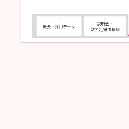
説明会・
概要・採用データ
見学会/選考情報