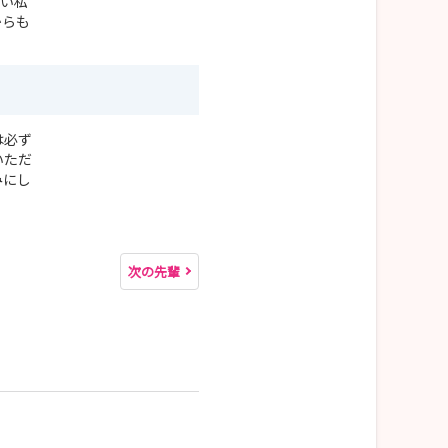
ない私
からも
は必ず
いただ
みにし
次の先輩