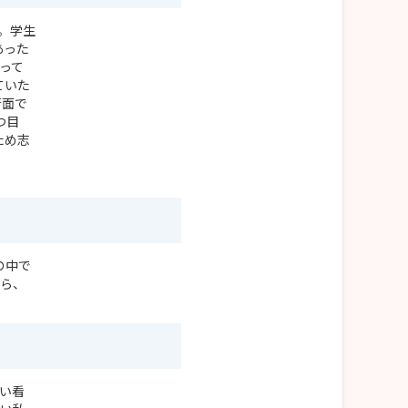
。学生
あった
って
ていた
術面で
つ目
ため志
の中で
がら、
い看