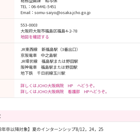
総務企画課 給与係
TEL：06-6441-5451
Email：somu-saiyo@osaka.jcho.go.jp
553-0003
大阪府大阪市福島区福島4-2-78
地図を確認する
JR東西線 新福島駅（3番出口）
京阪電車 中之島駅
JR環状線 福島駅または野田駅
阪神電車 福島駅または野田駅
地下鉄 千日前線玉川駅
詳しくはJCHO大阪病院 HP へどうぞ。
詳しくはJCHO大阪病院 看護部 HPへどうぞ。
覧
28年卒以降対象】夏のインターンシップ8/12，24，25