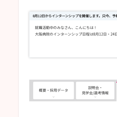
8月12日からインターンシップを開催します。只今、予
就職活動中のみなさん、こんにちは！
大阪病院のインターンシップ日程は8月12日・24
ホームページ、パンフレットなどでは伝えきれな
案内するのは、2～3年目看護師です。気になる
スタッフ一同、お待ちしています‼
説明会・
概要・採用データ
見学会/選考情報