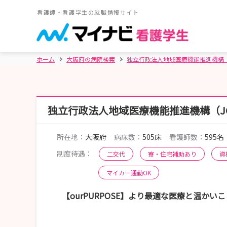
看護師・看護学生の就職情報サイト
ホーム
大阪府の病院検索
独立行政法人地域医療機能推進機構（
独立行政法人地域医療機能推進機構（J
所在地：
大阪府
病床数：
505床
看護師数：
595名
制度待遇：
二交代
寮・住宅補助あり
資
マイカー通勤OK
【ourPURPOSE】より最適な医療と温か