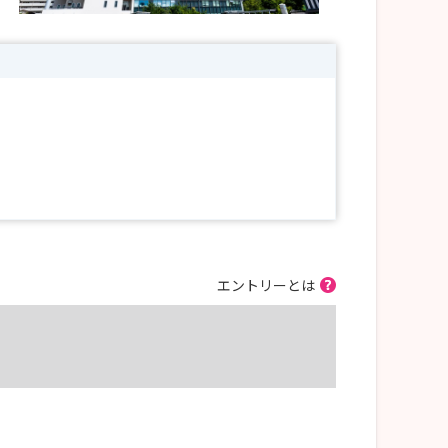
さい。
あります‼
エントリーとは