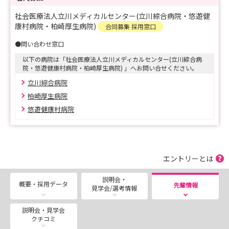
社会医療法人立川メディカルセンター(立川綜合病院・悠遊健
※病院見学や採用試験の詳細をご希望の方は、「説明会・
康村病院・柏崎厚生病院)
合同募集 採用窓口
見学会」タブからお気軽にご予約ください。
●問い合わせ窓口
以下の病院は「社会医療法人立川メディカルセンター(立川綜合病
皆さまからのエントリーをお待ちしております♪
院・悠遊健康村病院・柏崎厚生病院) 」へお問い合せください。
立川綜合病院
柏崎厚生病院
悠遊健康村病院
＜2027年卒の新卒看護師採用について＞
現在、追加募集を随時受け付けております♪
ご興味のある方は「選考情報」タブよりご確認くださ
い。
エントリーとは
説明会・
概要・採用データ
先輩情報
------------------------------------------------------------
見学会/選考情報
------------
説明会・見学会
クチコミ