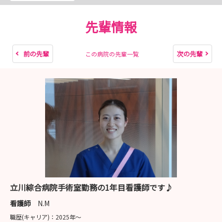
★参加学生の満足度が高い！立川メディカルセンターのイ
先輩情報
ンターンシップ・病院見学会の予約受付中★
■対象
前の先輩
次の先輩
この病院の先輩一覧
2028年卒以降の看護学生
■日程
7～8月に開催！詳細は「説明会・見学会」タブをクリ
ック！
■実施内容
・希望部署での看護体験
・１～２年目看護師との座談会
・病院内見学
・病院概要説明
立川綜合病院手術室勤務の1年目看護師です♪
※１～２年目看護師との交流が多いので気軽に質問できま
看護師
N.M
す♪
職歴(キャリア)：
2025年〜