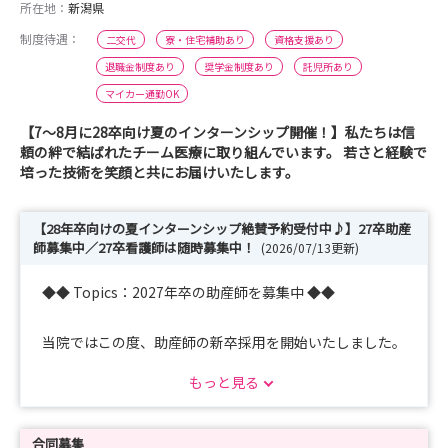
所在地：
新潟県
制度待遇：
二交代
寮・住宅補助あり
資格支援あり
退職金制度あり
奨学金制度あり
託児所あり
マイカー通勤OK
【7～8月に28卒向け夏のインターンシップ開催！】私たちは信
頼の絆で結ばれたチーム医療に取り組んでいます。 若さと経験で
培った技術を笑顔と共にお届けいたします。
【28年卒向けの夏インターンシップ絶賛予約受付中♪】27卒助産
師募集中／27卒看護師は随時募集中！
(2026/07/13更新)
◆◆ Topics：2027年卒の助産師を募集中 ◆◆
当院ではこの度、助産師の新卒採用を開始いたしました。
配属先は産婦人科病棟となり、正常分娩・無痛分娩ともに
もっと見る
件数が多く、助産師として幅広い経験を積める環境です。
妊産婦さんに寄り添いながら、助産師としての専門性をし
っかり伸ばしたい方に最適な職場です。
合同募集