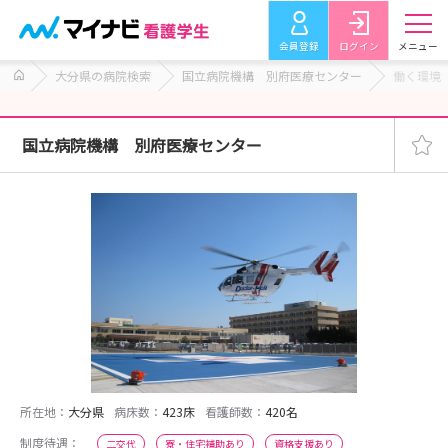
会員登録
ログイン
メニュー
大分県の病院検索
国立病院機構 別府医療センター
働く環境
国立病院機構 別府医療センター
所在地：
大分県
病床数：
423床
看護師数：
420名
制度待遇：
二交代
寮・住宅補助あり
資格支援あり