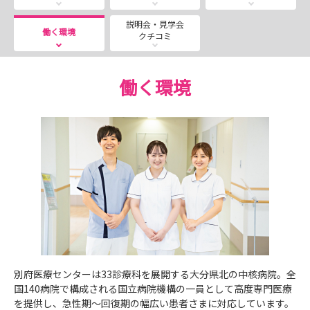
✨病棟見学
🎶スタッフとの座談会
説明会・見学会
働く環境
クチコミ
💛スタッフとの座談会もあり、ちょっと聞きにくいこと
や気になること、何でも聞けます！
働く環境
💛🅿有。無料駐車券をお渡しします！
💛お持ちいただくものは、特にありません。
別府医療センターは33診療科を展開する大分県北の中核病院。全
国140病院で構成される国立病院機構の一員として高度専門医療
を提供し、急性期～回復期の幅広い患者さまに対応しています。