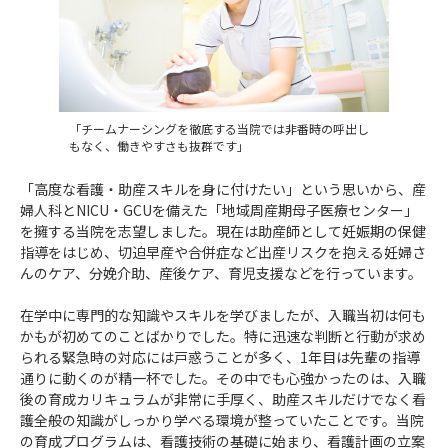
「チームナーシングを徹底する当院では非番時の呼出し
もなく、働きやすさも抜群です」
「高度な看護・助産スキルを身に付けたい」という思いから、産
婦人科とNICU・GCUを備えた「地域周産期母子医療センター」
を擁する当院を志望しました。現在は助産師として妊娠期の保健
指導をはじめ、切迫早産や合併症など出産リスクを抱える妊婦さ
んのケア、分娩介助、産後ケア、育児支援などを行っています。
在学中に専門的な知識やスキルを学びましたが、入職当初は何も
かもが初めてのことばかりでした。特に迅速な判断と行動が求め
られる緊急時の対応には戸惑うことが多く、1年目は先輩の指導
通りに動くのが精一杯でした。その中でも心強かったのは、入職
後の育成カリキュラムが非常に手厚く、助産スキルだけでなく看
護全般の知識がしっかり学べる環境が整っていたことです。当院
の育成プログラムは、看護技術の基礎に始まり、看護計画の立案