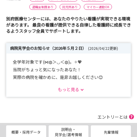
退職金制度あり
託児所あり
マイカー通勤OK
別府医療センターには、あなたのやりたい看護が実現できる環境
があります。 最良の看護が提供できる自律した看護師に成長でき
るようスタッフ全員でサポートします。
病院見学会のお知らせ（2026年５月２日）
(2026/04/22更新)
全学年対象です(⋈◍＞◡＜◍)。✧💖
当院がちょっと気になったあなた！
実際の病院を確かめに、是非お越しください😊
もっと見る
【日程】
2026年5月2日（土）10：00～11：30（病院見学会申し込
み締め切り：4月30日（木）12時まで）
エントリーとは
【内容】
説明会・
🎶施設の概要説明
概要・採用データ
先輩情報
見学会/選考情報