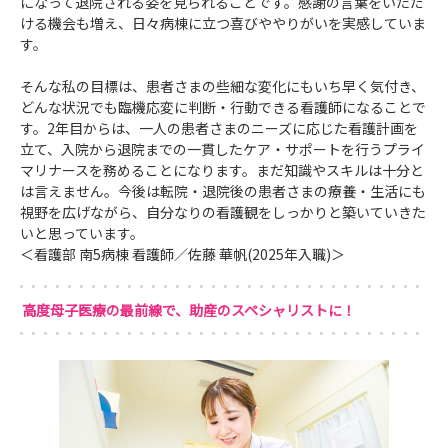
になって退院される姿を見られることです。感謝の言葉をいただ
ける機会も増え、日々病棟に立つ喜びややりがいを実感していま
す。
そんな私の目標は、患者さまの些細な変化にもいち早く気付き、
どんな状況でも臨機応変に判断・行動できる看護師になることで
す。2年目からは、一人の患者さまのニーズに応じた看護計画を
立て、入院から退院までの一貫したケア・サポートを行うプライ
マリナースを務めることになります。まだ知識やスキルは十分と
は言えません。今後は転院・退院後の患者さまの療養・生活にも
視野を広げながら、自分なりの看護観をしっかりと築いていきた
いと思っています。
＜看護部 南5病棟 看護師／佐藤 華帆(2025年入職)＞
高度母子医療の最前線で、助産のスペシャリストに！