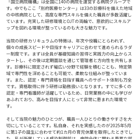
「国立病院機構」は全国に140の病院を運営する病院グループで
す。中でもここ「別府医療センター」は33の診療科を備えた地域
の中核病院として、高度な専門スキルを備えた職員が多数活躍し
ています。充実した研修環境とOJTの両輪で、意欲的にスキルア
ップを図れる環境が整っているのも大きな魅力です。
当院の研修カリキュラムの特徴は、年次や役職にとらわれず、
個々の成長スピードや目指すキャリアに合わせて進められるラダ
ー制度です。まずは全員が基礎知識の習得と実践力の向上からス
タートし、その後は定期面談を通じて管理者と方向性を共有しま
す。診療科に限定されず幅広い分野で経験を積むことも、特定領
域で専門性を深めることも可能で、柔軟な仕組みが整っていま
す。また、認定・専門資格を目指す職員へのサポート体制も万全
です。資格取得に伴う研修は勤務扱いとなります。すでに多くの
認定・専門看護師が活躍しているため、日常業務の中にも学びが
あふれており、高みを目指す人にとって非常に恵まれた環境で
す。
そして当院の魅力のひとつが、職員一人ひとりの働きやすさを大
切にしていることです。私自身、それを実感したのが2025年5月
に第1子の誕生に合わせて約1カ月の育児休業を取得したときでし
た。私が所属している感染制御部は、病院全体に関わる重要な部