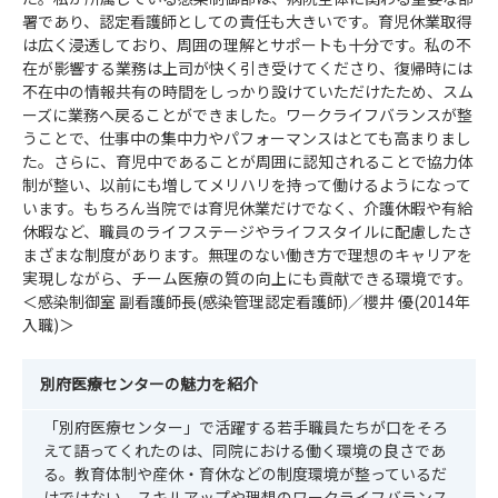
署であり、認定看護師としての責任も大きいです。育児休業取得
は広く浸透しており、周囲の理解とサポートも十分です。私の不
在が影響する業務は上司が快く引き受けてくださり、復帰時には
不在中の情報共有の時間をしっかり設けていただけたため、スム
ーズに業務へ戻ることができました。ワークライフバランスが整
うことで、仕事中の集中力やパフォーマンスはとても高まりまし
た。さらに、育児中であることが周囲に認知されることで協力体
制が整い、以前にも増してメリハリを持って働けるようになって
います。もちろん当院では育児休業だけでなく、介護休暇や有給
休暇など、職員のライフステージやライフスタイルに配慮したさ
まざまな制度があります。無理のない働き方で理想のキャリアを
実現しながら、チーム医療の質の向上にも貢献できる環境です。
＜感染制御室 副看護師長(感染管理認定看護師)／櫻井 優(2014年
入職)＞
別府医療センターの魅力を紹介
「別府医療センター」で活躍する若手職員たちが口をそろ
えて語ってくれたのは、同院における働く環境の良さであ
る。教育体制や産休・育休などの制度環境が整っているだ
けではない。スキルアップや理想のワークライフバランス