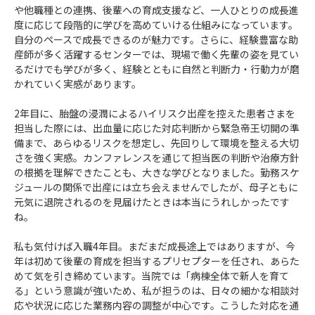
や他職種との連携、後輩への育成支援など、一人ひとりの成長進
度に応じて段階的に学びを高めていける仕組みになっています。
自分のペースで成長できるのが魅力です。さらに、経験豊富な助
産師が多く活躍するセンターでは、現場で働く先輩の姿を見てい
るだけでも学びが多く、経験とともに自然と判断力・行動力が磨
かれていく実感があります。
2年目に、胎盤の浸潤によるハイリスク出産を控えた患者さまを
担当した際には、出血量に応じた対応判断から緊急帝王切開の準
備まで、あらゆるリスクを想定し、先回りして環境を整える大切
さを強く実感。カンファレンスを通じて担当医の判断や治療方針
の根拠を理解できたことも、大きな学びとなりました。勤務スケ
ジュールの関係で出産には立ち会えませんでしたが、母子ともに
元気に退院されるのを見届けたときは本当にうれしかったです
ね。
私も気付けば入職4年目。まだまだ成長途上ではありますが、今
年は初めて後輩の育成を担当するプリセプターを任され、あらた
めて気を引き締めています。当院では「病棟全体で新人を育て
る」という意識が強いため、私が担うのは、日々の細かな相談対
応や状況に応じた業務内容の調整が中心です。こうした対応を通