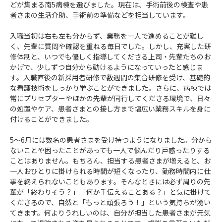
どが集まる南5病棟を選びました。現在は、手術前後の検査や患
者さまの生活介助、手術前の準備などを担当しています。
入職当初は右も左も分からず、業務を一人で進めることが難し
く、先輩に質問や確認を重ねる毎日でした。しかし、充実した研
修体制と、いつでも優しく指導してくださる上司・先輩たちのお
かげで、少しずつ自分から動けるようになっていったと感じま
す。入職直後の新採用者研修で数週間の集合研修を受け、基礎的
な看護技術をしっかり学ぶことができました。さらに、病棟では
常にプリセプターやほかの先輩が同行してくださる環境で、日々
の処置やケア、患者さまとの接し方まで幅広い業務スキルを身に
付けることができました。
5～6月には数名の患者さまを受け持つようになりました。分から
ないことや困ったことがあっても一人で悩んだり戸惑ったりする
ことはありません。もちろん、担当する患者さまが増えると、お
一人おひとりに掛けられる時間が短くなったり、勤務時間内に仕
事を終えられないこともあります。そんなときには必ず周りの先
輩が「終わりそう？」「何か手伝えることある？」と気に掛けて
くださるので、自然と「もっと頑張ろう！」という気持ちが湧い
てきます。何よりうれしいのは、自分が担当した患者さまが元気