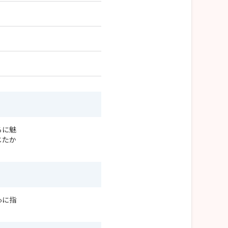
ろに魅
じたか
心に指