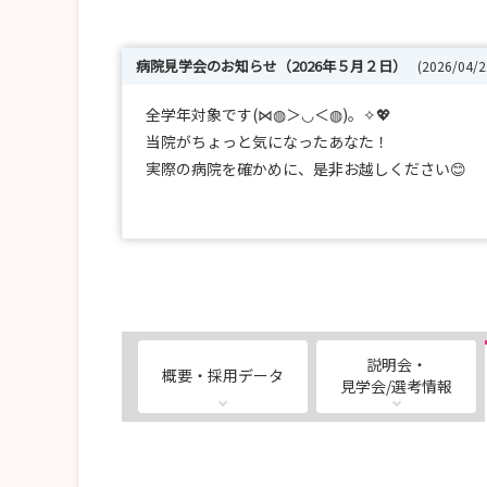
病院見学会のお知らせ（2026年５月２日）
(2026/04/
全学年対象です(⋈◍＞◡＜◍)。✧💖
当院がちょっと気になったあなた！
実際の病院を確かめに、是非お越しください😊
【日程】
2026年5月2日（土）10：00～11：30（病院
【内容】
🎶施設の概要説明
✨病棟見学
説明会・
概要・採用データ
🎶スタッフとの座談会
見学会/選考情報
💛スタッフとの座談会もあり、ちょっと聞きに
💛🅿有。無料駐車券をお渡しします！