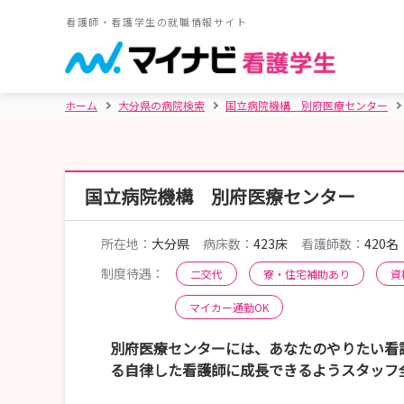
看護師・看護学生の就職情報サイト
ホーム
大分県の病院検索
国立病院機構 別府医療センター
国立病院機構 別府医療センター
所在地：
大分県
病床数：
423床
看護師数：
420名
制度待遇：
二交代
寮・住宅補助あり
資
マイカー通勤OK
別府医療センターには、あなたのやりたい看
る自律した看護師に成長できるようスタッフ