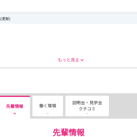
22更新)
もっと見る
見学会申し込み締め切り：4月30日（木）12時まで）
説明会・見学会
働く環境
先輩情報
クチコミ
くいことや気になること、何でも聞けます！
先輩情報