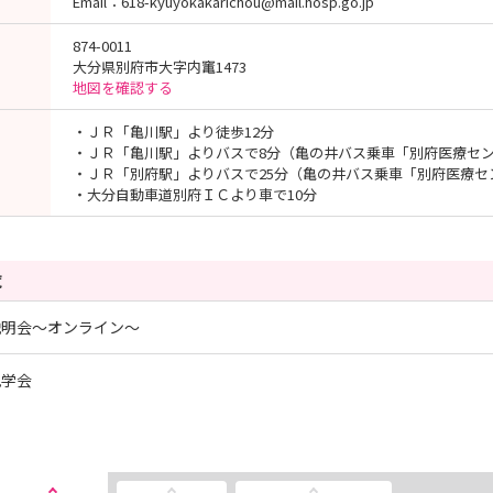
Email：618-kyuyokakarichou@mail.hosp.go.jp
874-0011
大分県別府市大字内竃1473
地図を確認する
・ＪＲ「亀川駅」より徒歩12分
・ＪＲ「亀川駅」よりバスで8分（亀の井バス乗車「別府医療セ
・ＪＲ「別府駅」よりバスで25分（亀の井バス乗車「別府医療セ
・大分自動車道別府ＩＣより車で10分
覧
説明会～オンライン～
見学会