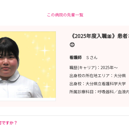
この病院の先輩一覧
《2025年度入職🎀》患
😊
看護師
Ｓさん
職歴(キャリア)：
2025年〜
出身校の所在地エリア：
大分県
出身校：
大分県立看護科学大学
所属診療科目：
呼吸器科／血液
何ですか？