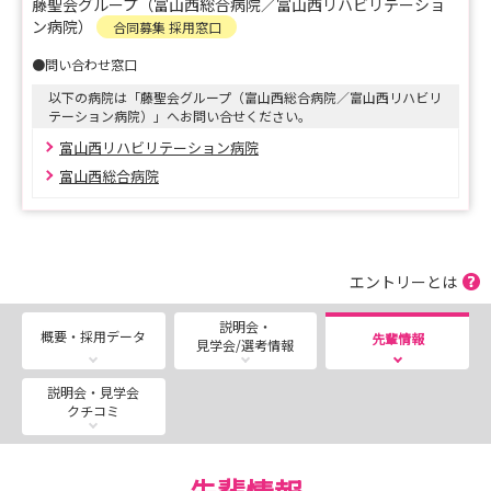
藤聖会グループ（富山西総合病院／富山西リハビリテーショ
ン病院）
合同募集 採用窓口
【 病院見学 】
●問い合わせ窓口
ご都合にあわせて個別に開催しています📝
以下の病院は「藤聖会グループ（富山西総合病院／富山西リハビリ
来院いただいたことで、より理解を深められたという声も
テーション病院）」へお問い合せください。
多くいただいていますので
富山西リハビリテーション病院
ぜひお気軽に見学にお越しください！
富山西総合病院
【 採用選考 】
（ 第一期 ）※※ 受付終了 ※※
エントリーとは
（ 第二期 ）※※ 受付終了 ※※
（ 第三期 ）※※ 受付終了 ※※
説明会・
概要・採用データ
先輩情報
見学会/選考情報
（ 第四期 ）応募締切：9月4日(金) 面接：9月26日(土)
午前
説明会・見学会
クチコミ
現在、第四期 採用選考の応募受付中です。
採用選考を受けられる方は、応募締切日までに選考書類を
ご提出ください🍀