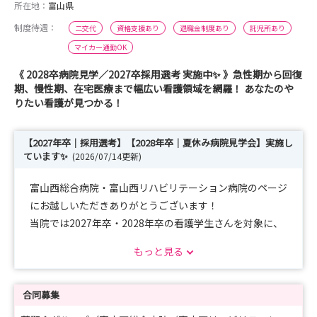
所在地：
富山県
制度待遇：
二交代
資格支援あり
退職金制度あり
託児所あり
マイカー通勤OK
《 2028卒病院見学／2027卒採用選考 実施中✨ 》急性期から回復
期、慢性期、在宅医療まで幅広い看護領域を網羅！ あなたのや
りたい看護が見つかる！
【2027年卒│採用選考】【2028年卒│夏休み病院見学会】実施し
ています✨
(2026/07/14更新)
富山西総合病院・富山西リハビリテーション病院のページ
にお越しいただきありがとうございます！
当院では2027年卒・2028年卒の看護学生さんを対象に、
下記開催中です😊✨
もっと見る
･･━━･･━━･･━━･･━━･･
合同募集
＼ 2⃣0⃣2⃣7⃣年卒 ／