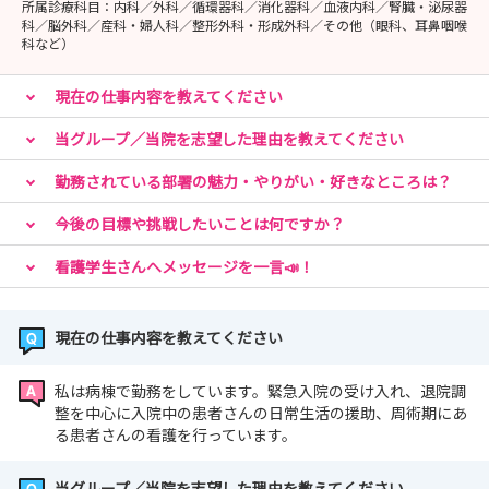
所属診療科目：
内科／外科／循環器科／消化器科／血液内科／腎臓・泌尿器
スメ！
科／脳外科／産科・婦人科／整形外科・形成外科／その他（眼科、耳鼻咽喉
科など）
先輩看護師さんがマンツーマンで付き添ってくれるので、
安心して見学・体験が可能です✨
現在の仕事内容を教えてください
（１）8月19日(水) 9:00～16:00
当グループ／当院を志望した理由を教えてください
（２）8月26日(水) 9:00～16:00
勤務されている部署の魅力・やりがい・好きなところは？
･･━━･･━━･･━━･･━━･･
今後の目標や挑戦したいことは何ですか？
看護学生さんへメッセージを一言📣！
現在の仕事内容を教えてください
私は病棟で勤務をしています。緊急入院の受け入れ、退院調
整を中心に入院中の患者さんの日常生活の援助、周術期にあ
る患者さんの看護を行っています。
当グループ／当院を志望した理由を教えてください