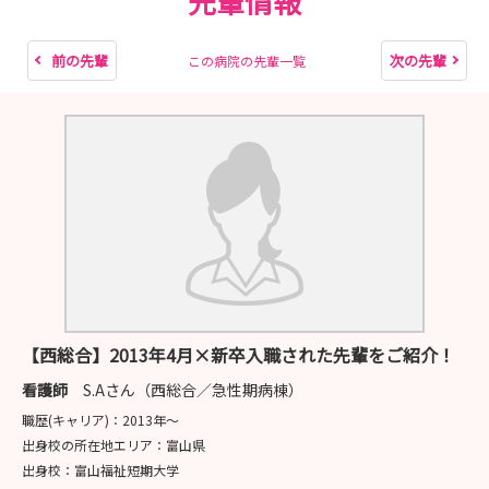
先輩情報
･･━━･･━━･･━━･･━━･･
前の先輩
次の先輩
この病院の先輩一覧
＼ 2⃣0⃣2⃣8⃣年卒 ／ ご予約受付中
【 🌻夏休み病院見学会🌻 】
忙しい夏休み中のすき間時間で病院見学したい方にオスス
メ！
2時間程度で、見学も、先輩スタッフとの交流もできちゃ
います👏
（１）8月8日(土) 10:00～12:00
（２）8月18日(火) 10:00～12:00
【西総合】2013年4月×新卒入職された先輩をご紹介！
看護師
S.Aさん（西総合／急性期病棟）
職歴(キャリア)：
2013年〜
【 １日インターンシップ（急性期／地域包括ケア／回復
出身校の所在地エリア：
富山県
期／手術室） 】
出身校：
富山福祉短期大学
じっくりと病院内やスタッフの雰囲気を知りたい方にオス