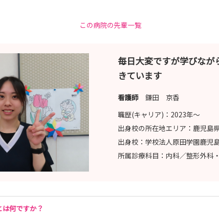
この病院の先輩一覧
毎日大変ですが学びなが
きています
看護師
鎌田 京香
職歴(キャリア)：
2023年〜
出身校の所在地エリア：
鹿児島
出身校：
学校法人原田学園鹿児
所属診療科目：
内科／整形外科
とは何ですか？