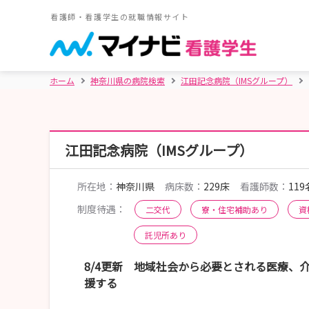
看護師・看護学生の就職情報サイト
ホーム
神奈川県の病院検索
江田記念病院（IMSグループ）
江田記念病院（IMSグループ）
所在地：
神奈川県
病床数：
229床
看護師数：
119
制度待遇：
二交代
寮・住宅補助あり
資
託児所あり
8/4更新 地域社会から必要とされる医療、
援する