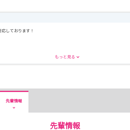
対応しております！
もっと見る
集」に掲載されました！
り添う看護を提供する当院の魅力をご紹介しています。
切にしている理念や
となっています。
先輩情報
kohama/
先輩情報
！