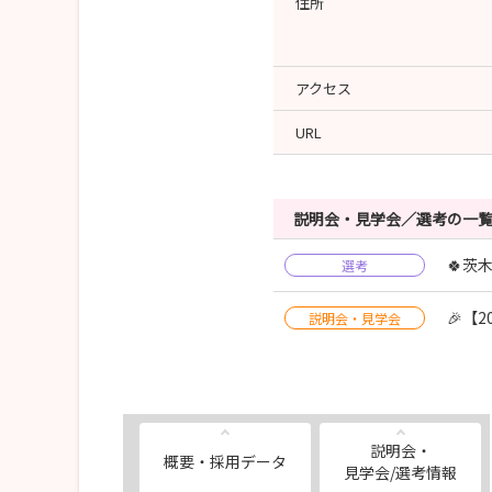
住所
アクセス
URL
説明会・見学会／選考の一
🍀茨
選考
🎉【
説明会・見学会
説明会・
概要・採用データ
見学会/選考情報