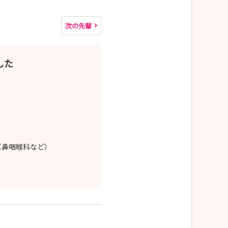
次の先輩
した
耳鼻咽喉科など）