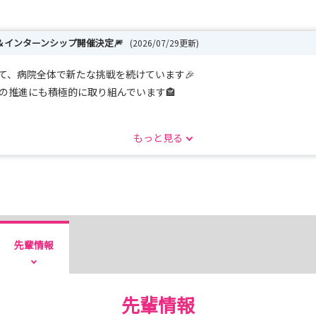
会＆インターンシップ開催決定🎆
(2026/07/29更新)
けて、病院全体で新たな挑戦を続けています🎉
の推進にも積極的に取り組んでいます🏤
たちと一緒に創っていきませんか？
もっと見る
先輩情報
をご入力ください🤗
が、働く職員や雰囲気は変わりませんので、
先輩情報
さい！