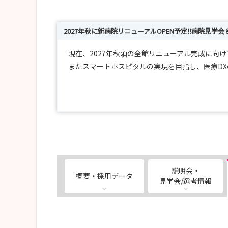
2027年秋に新病院リニューアルOPEN予定‼病院見学
現在、2027年秋頃の全館リニューアル完成に向
またスマートホスピタルの実現を目指し、医療DX
生まれ変わる新しい病院で、地域医療の未来を私
【病院見学会】
■日程
【7月】7月29日（土）
【8月】8月8日（土）・8月19日（水）
説明会・
概要・採用データ
ご都合が合わない場合は『随時受付』よりご希望日
見学会/選考情報
現在新病院完成に向け縮小して運営しております
是非その点を中心にご自分の目で見てご判断くだ