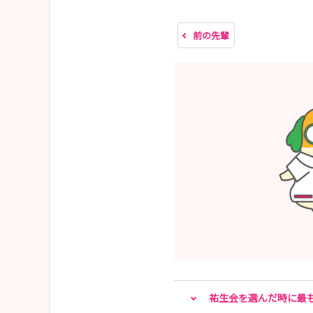
【採用選考会】
前の先輩
2027年度新卒採用は終了いたしました🤗
たくさんの学生様にご応募いただき、誠にありが
📞お問合せ📞
社会医療法人祐生会 人事課 可藤
TEL ：072-681-5792
Emai: yuseikai-jinji@midorigaoka.or.jp
🚍アクセス🚍
JR東海道本線 茨木駅から徒歩7分
祐生会を選んだ時に最