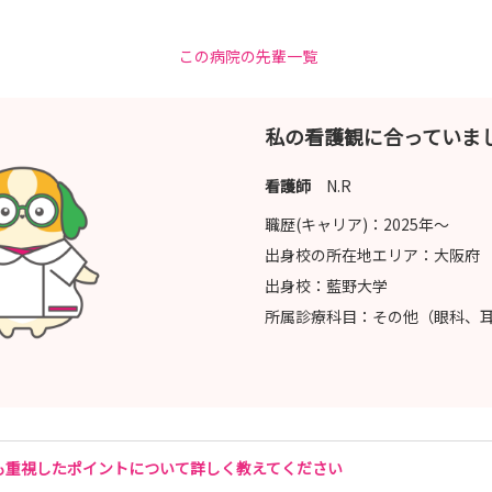
この病院の先輩一覧
とうございました！
私の看護観に合っていま
看護師
N.R
職歴(キャリア)：
2025年〜
出身校の所在地エリア：
大阪府
出身校：
藍野大学
所属診療科目：
その他（眼科、
も重視したポイントについて詳しく教えてください