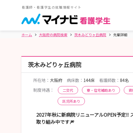
看護師・看護学生の就職情報サイト
ホーム
大阪府の病院検索
茨木みどりヶ丘病院
先輩詳細
茨木みどりヶ丘病院
所在地：
大阪府
病床数：
144床
看護師数：
84名
制度待遇：
二交代
寮・住宅補助あり
資
託児所あり
2027年秋に新病院リニューアルOPEN予定
取り組み中です🎆