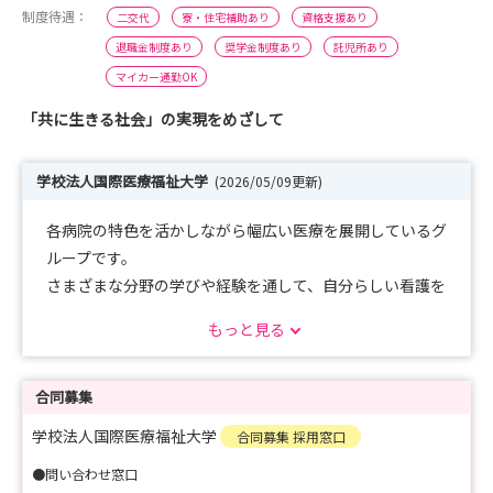
制度待遇：
二交代
寮・住宅補助あり
資格支援あり
退職金制度あり
奨学金制度あり
託児所あり
マイカー通勤OK
「共に生きる社会」の実現をめざして
学校法人国際医療福祉大学
(2026/05/09更新)
各病院の特色を活かしながら幅広い医療を展開しているグ
ループです。
さまざまな分野の学びや経験を通して、自分らしい看護を
見つけてみませんか。
もっと見る
皆さまにお会いできることを楽しみにしております。
合同募集
学校法人国際医療福祉大学
合同募集 採用窓口
●問い合わせ窓口