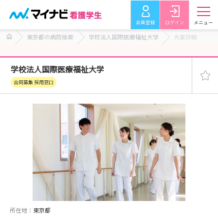
会員登録
ログイン
メニュー
東京都の病院検索
学校法人国際医療福祉大学
先輩詳細
学校法人国際医療福祉大学
合同募集 採用窓口
所在地：
東京都