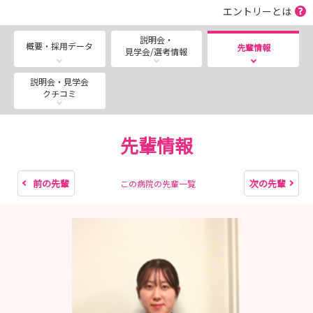
エントリーとは
い。
説明会・
概要・採用データ
https://www.iba-kouseiren.or.jp/nursingdept/
先輩情報
見学会/選考情報
説明会・見学会
クチコミ
先輩情報
前の先輩
次の先輩
この病院の先輩一覧