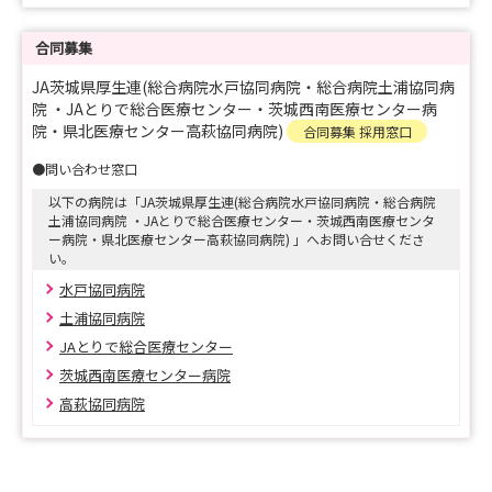
是非とも今後の病院説明会や就業体験(インターンシップ)
にも、ご参加いただければ幸いです。
合同募集
JA茨城県厚生連(総合病院水戸協同病院・総合病院土浦協同病
院 ・JAとりで総合医療センター・茨城西南医療センター病
〇各病院において、就職説明会・見学会・インターンシッ
院・県北医療センター高萩協同病院)
合同募集 採用窓口
プ・採用試験を随時開催しております。マイナビサイトよ
●問い合わせ窓口
りお申込みください。
以下の病院は「JA茨城県厚生連(総合病院水戸協同病院・総合病院
土浦協同病院 ・JAとりで総合医療センター・茨城西南医療センタ
★Ｉｎｓｔａｇｒａｍ 公開中！
ー病院・県北医療センター高萩協同病院) 」へお問い合せくださ
い。
https://www.instagram.com/jaibarakikenkouseirennu
水戸協同病院
rsing/
土浦協同病院
JAとりで総合医療センター
★ＪＡ茨城県厚生連看護部
ＪＡ茨城県厚生連看護部の公式アカウントです。リクルー
茨城西南医療センター病院
ト情報、輝いて働いている看護師のメッセージや看護の日
高萩協同病院
常等を公開しています。少しでも看護に興味のある高校生
や看護学生の皆様、転職やもう一度現場で働きたいと考え
ている看護師の皆様、ぜひ、投稿をのぞいて見てくださ