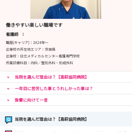
働きやすい楽しい職場です
看護師
I
職歴(キャリア)：
2024年〜
出身校の所在地エリア：
茨城県
出身校：
日立メディカルセンター看護専門学校
所属診療科目：
内科／整形外科・形成外科
当院を選んだ理由は？【高萩協同病院】
一年目に苦労した事とうれしかった事は？
後輩に向けて一言
当院を選んだ理由は？【高萩協同病院】