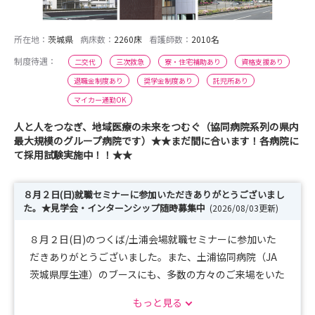
所在地：
茨城県
病床数：
2260床
看護師数：
2010名
制度待遇：
二交代
三次救急
寮・住宅補助あり
資格支援あり
退職金制度あり
奨学金制度あり
託児所あり
マイカー通勤OK
人と人をつなぎ、地域医療の未来をつむぐ（協同病院系列の県内
最大規模のグループ病院です）★★まだ間に合います！各病院に
て採用試験実施中！！★★
８月２日(日)就職セミナーに参加いただきありがとうございまし
た。★見学会・インターンシップ随時募集中
(2026/08/03更新)
８月２日(日)のつくば/土浦会場就職セミナーに参加いた
だきありがとうございました。また、土浦協同病院（JA
茨城県厚生連）のブースにも、多数の方々のご来場をいた
だき感謝申し上げます。
もっと見る