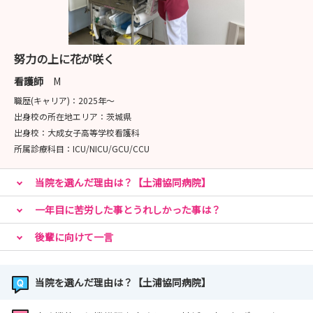
努力の上に花が咲く
看護師
M
職歴(キャリア)：
2025年〜
出身校の所在地エリア：
茨城県
出身校：
大成女子高等学校看護科
所属診療科目：
ICU/NICU/GCU/CCU
当院を選んだ理由は？【土浦協同病院】
一年目に苦労した事とうれしかった事は？
後輩に向けて一言
当院を選んだ理由は？【土浦協同病院】