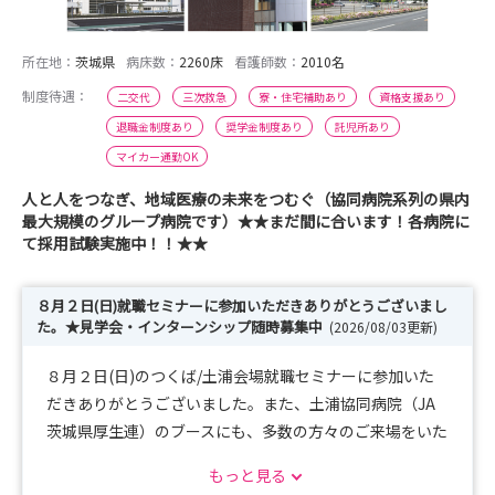
所在地：
茨城県
病床数：
2260床
看護師数：
2010名
制度待遇：
二交代
三次救急
寮・住宅補助あり
資格支援あり
退職金制度あり
奨学金制度あり
託児所あり
マイカー通勤OK
人と人をつなぎ、地域医療の未来をつむぐ（協同病院系列の県内
最大規模のグループ病院です）★★まだ間に合います！各病院に
て採用試験実施中！！★★
８月２日(日)就職セミナーに参加いただきありがとうございまし
た。★見学会・インターンシップ随時募集中
(2026/08/03更新)
８月２日(日)のつくば/土浦会場就職セミナーに参加いた
だきありがとうございました。また、土浦協同病院（JA
茨城県厚生連）のブースにも、多数の方々のご来場をいた
だき感謝申し上げます。
もっと見る