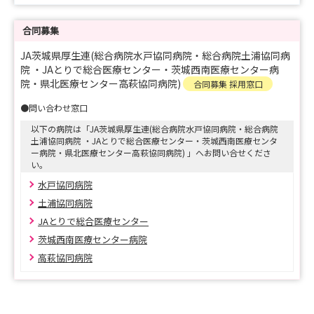
是非とも今後の病院説明会や就業体験(インターンシップ)
にも、ご参加いただければ幸いです。
合同募集
JA茨城県厚生連(総合病院水戸協同病院・総合病院土浦協同病
院 ・JAとりで総合医療センター・茨城西南医療センター病
〇各病院において、就職説明会・見学会・インターンシッ
院・県北医療センター高萩協同病院)
合同募集 採用窓口
プ・採用試験を随時開催しております。マイナビサイトよ
●問い合わせ窓口
りお申込みください。
以下の病院は「JA茨城県厚生連(総合病院水戸協同病院・総合病院
土浦協同病院 ・JAとりで総合医療センター・茨城西南医療センタ
★Ｉｎｓｔａｇｒａｍ 公開中！
ー病院・県北医療センター高萩協同病院) 」へお問い合せくださ
い。
https://www.instagram.com/jaibarakikenkouseirennu
水戸協同病院
rsing/
土浦協同病院
JAとりで総合医療センター
★ＪＡ茨城県厚生連看護部
ＪＡ茨城県厚生連看護部の公式アカウントです。リクルー
茨城西南医療センター病院
ト情報、輝いて働いている看護師のメッセージや看護の日
高萩協同病院
常等を公開しています。少しでも看護に興味のある高校生
や看護学生の皆様、転職やもう一度現場で働きたいと考え
ている看護師の皆様、ぜひ、投稿をのぞいて見てくださ