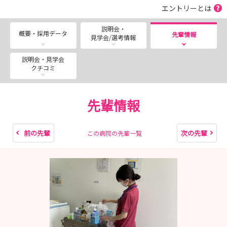
エントリーとは
い。
説明会・
概要・採用データ
https://www.iba-kouseiren.or.jp/nursingdept/
先輩情報
見学会/選考情報
説明会・見学会
クチコミ
先輩情報
前の先輩
次の先輩
この病院の先輩一覧