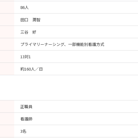
86人
田口 潤智
三谷 好
プライマリーナーシング、一部機能別看護方式
13対1
約160人／日
正職員
看護師
3名