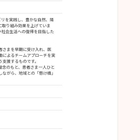
ビリを実践し、豊かな自然、陽
に取り組み効果を上げていま
や社会生活への復帰を目指した
者さまを早期に受け入れ、医
働によるチームアプローチを実
う支援するものです。
理念のもと、患者さま一人ひと
しながら、地域との「懸け橋」