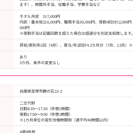
ます）、時間外手当、役職手当、学費手当など
モデル月収 317,000円
内訳：基本給210,000円、職務手当30,000円、夜勤4回分52,000円
000円
※夜勤手当は記載回数を超えた場合は超過分を別途支給致します
昇給/原則年1回（4月）、賞与/年2回計4.2カ月分（7月、12月）※
あり
3カ月、条件の変更なし
兵庫県宝塚市鶴の荘22-2
二交代制
日勤8:30～17:30（休憩1時間）
夜勤17:00～9:00（休憩2時間）
※1カ月単位の変形労働時間制（週平均40時間以内）
4週8休制