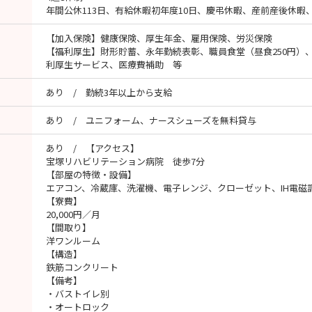
年間公休113日、有給休暇初年度10日、慶弔休暇、産前産後休暇
【加入保険】健康保険、厚生年金、雇用保険、労災保険
【福利厚生】財形貯蓄、永年勤続表彰、職員食堂（昼食250円）
利厚生サービス、医療費補助 等
あり / 勤続3年以上から支給
あり / ユニフォーム、ナースシューズを無料貸与
あり / 【アクセス】
宝塚リハビリテーション病院 徒歩7分
【部屋の特徴・設備】
エアコン、冷蔵庫、洗濯機、電子レンジ、クローゼット、IH電磁
【寮費】
20,000円／月
【間取り】
洋ワンルーム
【構造】
鉄筋コンクリート
【備考】
・バストイレ別
・オートロック