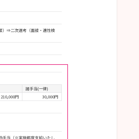
接）⇒二次選考（面接・適性検
諸手当(一律)
210,000円
30,000円
夜勤手当（※実施都度支給いたし