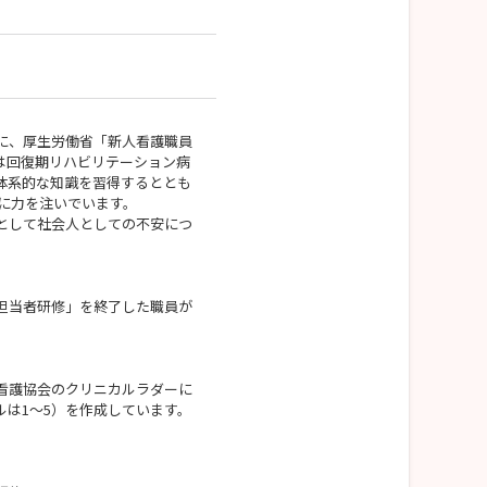
に、厚生労働省「新人看護職員
は回復期リハビリテーション病
体系的な知識を習得するととも
ng」に力を注いでいます。
として社会人としての不安につ
担当者研修」を終了した職員が
看護協会のクリニカルラダーに
は1～5）を作成しています。