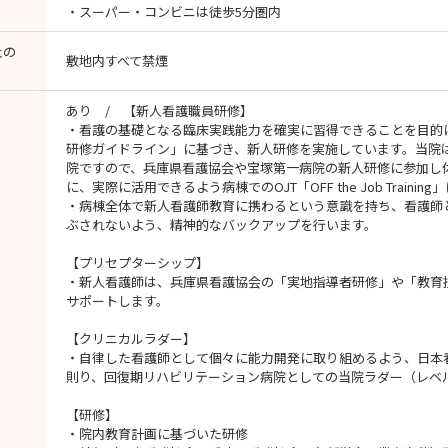
・スーパー・コンビニは徒歩5分圏内
止の
敷地内すべて禁煙
あり / 【新人看護職員研修】
・看護の基礎となる臨床実践能力を確実に習得できることを目的
研修ガイドライン」に基づき、新人研修を実施しています。当院
院ですので、兵庫県看護協会や宝塚第一病院の新人研修に参加し
に、実際に活用できるよう病棟でのOJT「OFF the Job Traini
・病棟全体で新人看護師教育に携わるという意識を持ち、看護師
ぶされないよう、精神的なバックアップを行います。
【プリセプターシップ】
・新人看護師は、兵庫県看護協会の「実地指導者研修」や「教育
サポートします。
【クリニカルラダー】
・自律した看護師として個々に能力開発に取り組めるよう、日本
則り、回復期リハビリテーション病院としての当院ラダー（レベル
【研修】
・院内教育計画に基づいた研修