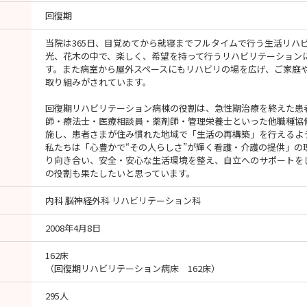
回復期
当院は365日、目覚めてから就寝までフルタイムで行う生活リハ
光、花木の中で、楽しく、希望を持って行うリハビリテーション
す。また病室から屋外スペースにもリハビリの場を広げ、ご家庭
取り組みがされています。
回復期リハビリテーション病棟の役割は、急性期治療を終えた患
師・療法士・医療相談員・薬剤師・管理栄養士といった他職種協
施し、患者さまが住み慣れた地域で「生活の再構築」を行えるよ
私たちは「心豊かで“その人らしさ”が輝く看護・介護の提供」の
り向き合い、安全・安心な生活環境を整え、自立へのサポートを
の役割も果たしたいと思っています。
内科 脳神経外科 リハビリテーション科
2008年4月8日
162床
（回復期リハビリテーション病床 162床）
295人