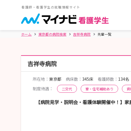
看護師・看護学生の就職情報サイト
ホーム
東京都の病院検索
吉祥寺病院
先輩一覧
吉祥寺病院
所在地：
東京都
病床数：
345床
看護師数：
134名
制度待遇：
二交代
寮・住宅補助あり
資
【病院見学・説明会・看護体験開催中！】家