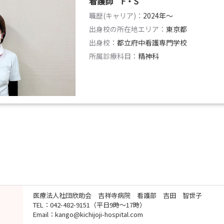
看護師 F・S
職歴(キャリア)：
2024年〜
出身校の所在地エリア：
東京都
出身校：
都立府中看護専門学校
所属診療科目：
精神科
医療法人社団欣助会 吉祥寺病院 看護部 吉田 智世子
TEL：042-482-9151（平日9時～17時）
Email：kango@kichijoji-hospital.com