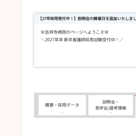
【27卒採用受付中！】説明会の開催日を追加いたしま
🌸吉祥寺病院のページへようこそ🌸
＼2027年卒 新卒看護師採用試験受付中！／
現在、27卒向け採用試験のエントリーを受け付け
選考情報よりエントリーください！！！
患者様一人ひとりに寄り添った看護を実践したい
精神科看護に興味のある方、
地域医療に貢献したい方、
説明会・
概要・採用データ
ぜひ吉祥寺病院で一緒に働きませんか？
見学会/選考情報
まずは病院の雰囲気を知りたいという方に向けて