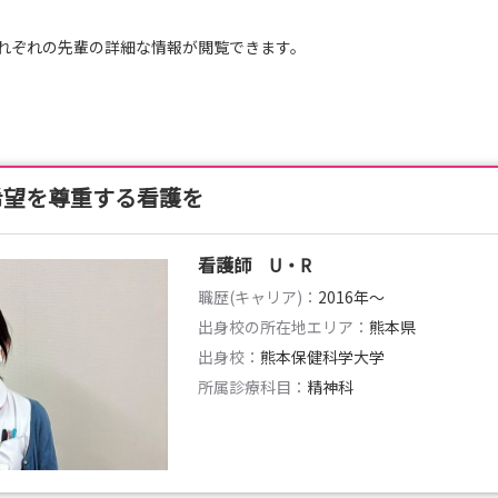
れぞれの先輩の詳細な情報が閲覧できます。
も継続中
希望を尊重する看護を
2027卒以外の方も大歓迎です！）
雰囲気や教育体制について知ることができます。
看護師 U・R
職歴(キャリア)：
2016年〜
気軽にエントリーください！
出身校の所在地エリア：
熊本県
出身校：
熊本保健科学大学
所属診療科目：
精神科
募も歓迎しております。
みにしております！