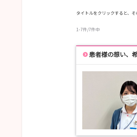
★病院見学＆就職説明会★
・8/8（土）10:00～12:00
タイトルをクリックすると、そ
・9/5（土）10:00～12:00
・9/19（土）10:00～12:00
1-7件/7件中
・上記説明会開催日に参加できない方は随時受付
★ワンデー看護体験＆先輩交流会★
患者様の想い、
・随時受付中（平日でご希望日をご提示ください。
実際に働く先輩看護師の話を聞きながら、職場の
ご参加をご希望の方は、マイナビ看護学生よりお
日程はご都合に合わせて調整いたします。
また、中途入職・転職をご検討中の方からのご応
皆様にお会いできることを職員一同、心より楽し