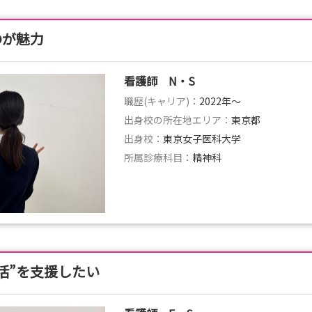
のが魅力
看護師 N・S
職歴(キャリア)：
2022年〜
出身校の所在地エリア：
東京都
出身校：
東京女子医科大学
所属診療科目：
精神科
活”を支援したい