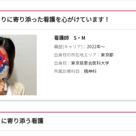
とりに寄り添った看護を心がけています！
看護師 S・M
職歴(キャリア)：
2022年〜
出身校の所在地エリア：
東京都
出身校：
東京慈恵会医科大学
所属診療科目：
精神科
ちに寄り添う看護