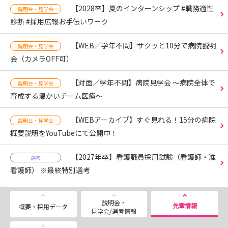
【2028卒】夏のインターンシップ #職務適性
説明会・見学会
診断 #採用広報お手伝いワーク
【WEB／学年不問】サクッと10分で病院説明
説明会・見学会
会（カメラOFF可）
【対面／学年不問】病院見学会 ～病院全体で
説明会・見学会
育成する温かいチーム医療～
【WEBアーカイブ】すぐ見れる！15分の病院
説明会・見学会
概要説明をYouTubeにて公開中！
【2027年卒】看護職員採用試験（看護師・准
選考
看護師） ※最終特別選考
説明会・
先輩情報
概要・採用データ
見学会/選考情報