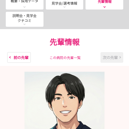
概要・採用データ
先輩情報
見学会/選考情報
◆開催中の説明会情報
説明会・見学会
クチコミ
・WEB説明会：サクッと10分！病院説明会（カメラOFF
可）
・病院説明会：アナタに寄り添う病院見学 ～病院全体で
先輩情報
育成する温かいチーム医療～
◆サクッと五日町病院の魅力紹介！エントリーお待ちして
前の先輩
次の先輩
この病院の先輩一覧
おります♪
#奨学金は全額補助！！
#県外からの就職で最大80万円の補助制度アリ♪
#ここ最近「推し活休暇制度（リフレッシュ休暇）」を始
めました！
#2交代制でプライベートも充実♪
---------------------------------------------------