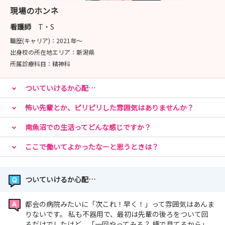
現場のホンネ
当院は「新卒看護師への個別教育と思いやり」で日本一を
看護師
T・S
目指し、日々職場環境をアップデートしています♪
職歴(キャリア)：
2021年〜
★「焦らなくていい」が合言葉♪
出身校の所在地エリア：
新潟県
★個別にゆっくり成長できる安心のサポート体制
所属診療科目：
精神科
▼「個別にゆっくり」だから続けられる
ついていけるか心配…
～あなただけの成長スピードで～
怖い先輩とか、ピリピリした雰囲気はありませんか？
みんな同じ速さで進む必要はありません。持続可能な教育
体制で、焦らず着実にスキルを身につけていけます。
南魚沼での生活ってどんな感じですか？
ここで働いてよかったなーと思うときは？
～悩みはすぐに共有～
看護師長との定期面談をしっかり実施。業務の不安やキャ
リアの悩みなど、心の中に溜め込まずに話せる場がありま
ついていけるか心配…
す。
都会の病院みたいに「次これ！早く！」って雰囲気はあんま
～先輩がいつもそばに～
りないです。 私も不器用で、最初は先輩の後ろをついて回
るだけでしたけど、「一回やってみる？ 横で見てるから」