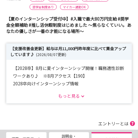
奨学金制度あり
マイカー通勤OK
【夏のインターンシップ受付中】#入職で最大80万円支給 #奨学
金全額補助 #推し活休暇制度はじめました ～焦らなくていい。あ
なたの優しさが一番の才能になる場所～
【支援改善金更新】給与は月11,000円昨年度に比べて賃金アップ
しています♪
(2026/08/07更新)
【2028卒】8月に夏インターンシップ開催！職務適性診断
ワークあり♪ ※8月アクセス【190】
2028卒向けインターンシップ情報
・開催日：8月18日（火）
もっと見る
※ご希望に合わせて個別調整もOK
・内容：看護業務体験、採用広報お手伝いワーク、看護師
の職務適性診断ワーク
↓↓
エントリーとは
＼ただのインターンシップだけじゃない！広報や適性診断
説明会・
に興味のある方はぜひ！／