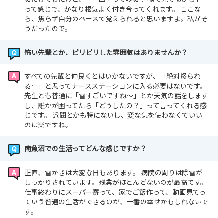
「先輩への相談のしやすさ」も当院の自慢。困ったときは
って感じで、かなり根気よく付き合ってくれます。 ここな
すぐに声をかけられる温かい雰囲気です。
ら、焦らず自分のペースで覚えられると思いますよ。私がそ
うだったので。
▼もちろん、プライベートも守ります
残業月0.25時間＆年間休日114日＋誕生日休暇1日＋入職
怖い先輩とか、ピリピリした雰囲気はありませんか？
時特別休暇3日＋推し活休暇1日
有給も取りやすく、夜勤明けの翌日は必ずお休み
すべての先輩と仲良くとはいかないですが、「絶対怒られ
る…」と思ってナースステーションに入る必要はないです。
先生とも普通に「雪すごいですね〜」とか天気の話をします
▼精神科ならではの「深い看護」を
し、誰かが困ってたら「どうしたの？」って言ってくれる感
数値や効率だけに追われるのではなく、患者様の心に寄り
じです。 派閥とかも特にないし、変な気を使わなくていい
添う時間を大切にしたい方。
のは楽ですね。
ここなら看護師としての「優しさ」を存分に活かせます。
南魚沼での生活ってどんな感じですか？
正直、雪かきは大変な日もあります。 病院の周りは除雪が
しっかりされています。残業がほとんどないのが最高です。
仕事終わりにスーパー寄って、家でご飯作って、動画見てっ
ていう普通の生活ができるのが、一番の幸せかもしれないで
す。