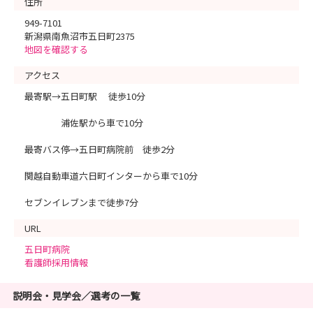
住所
949-7101
新潟県南魚沼市五日町2375
地図を確認する
アクセス
最寄駅→五日町駅 徒歩10分
浦佐駅から車で10分
最寄バス停→五日町病院前 徒歩2分
関越自動車道六日町インターから車で10分
セブンイレブンまで徒歩7分
URL
五日町病院
看護師採用情報
説明会・見学会／選考の一覧