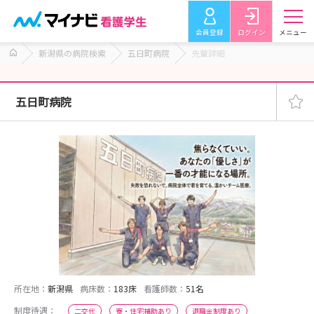
会員登録
ログイン
メニュー
新潟県の病院検索
五日町病院
先輩詳細
五日町病院
所在地：
新潟県
病床数：
183床
看護師数：
51名
制度待遇：
二交代
寮・住宅補助あり
退職金制度あり