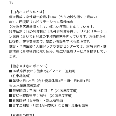
す。
【山内ホスピタルとは】
病床構成：急性期一般病棟53床（うち地域包括ケア病床23
床）、回復期リハビリテーション病棟60床
２次救急医療機関として、幅広い疾患に対応しています。
診療体制：16の診療科による外来診療を行い、リハビリテーショ
ン医療においても地域の中核的役割を担っています。急性期から
回復期、在宅支援まで、幅広い看護を学べる環境です。
健診・予防医療：人間ドックや健診センターでは、疾病予防・健
康増進にも積極的に取り組み、幅広い医療サービスを提供してい
ます。
【働きやすさのポイント】
■JR岐阜西駅から徒歩7分／マイカー通勤可
（駐車場無料）
■年間休日126日（含む夏季休暇3日＋誕生日休暇1日）
※2025年度病棟実績
■残業時間：平均1.6時間／月 (2025年度実績)
■有給休暇取得率：79％ (2025年度実績)
■看護師寮（女子寮）・託児所完備
■奨学金制度（月額8万円支給）など福利厚生も充実
【看護部の理念】