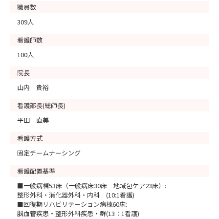
職員数
309人
看護師数
100人
院長
山内 貴裕
看護部長(総師長)
平田 直美
看護方式
固定チームナーシング
看護配置基準
■一般病棟53床（一般病床30床 地域包ケア23床）:
整形外科・消化器外科・内科 (10:1看護)
■回復期リハビリテーション病棟60床:
脳血管疾患・整形外科疾患・群(13：1看護)