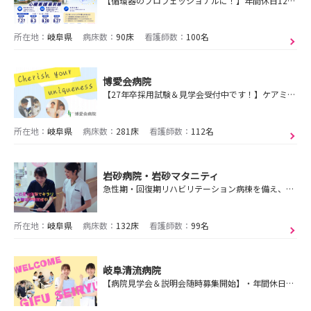
【循環器のプロフェッショナルに！】年間休日125日岐阜県で心疾患の急性期から慢性期まで命を守り、暮らしを守る看護を実践する循環器専門病院です。
所在地：
岐阜県
病床数：
90床
看護師数：
100名
博愛会病院
【27年卒採用試験＆見学会受付中です！】ケアミックス病院であなたらしいキャリアを選択しながら働けます！まずはエントリーをお願いします！
所在地：
岐阜県
病床数：
281床
看護師数：
112名
岩砂病院・岩砂マタニティ
急性期・回復期リハビリテーション病棟を備え、患者さんとそのご家族の幸せな生活を願い、チームで寄り添う看護がここにあります
所在地：
岐阜県
病床数：
132床
看護師数：
99名
岐阜清流病院
【病院見学会＆説明会随時募集開始】・年間休日121.5日 ・福利厚生充実 私たちと一緒に笑顔と思いやりを届けましょう！