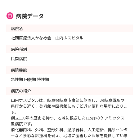
病院データ
病院名
社団医療法人かなめ会 山内ホスピタル
病院種別
民間病院
病院機能
急性期 回復期 慢性期
病院の紹介
山内ホスピタルは、岐阜県岐阜市南部に位置し、JR岐阜西駅や
県庁から近く、美術館や図書館にもほど近い便利な場所にありま
す。
創立118年の歴史を持つ、地域に根ざした115床のケアミックス
型病院です。
消化器内科、外科、整形外科、泌尿器科、人工透析、健診センタ
ーなど多彩な診療科を備え、地域に密着した医療を提供していま