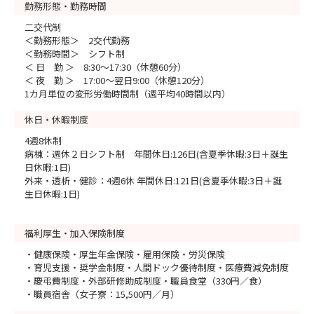
勤務形態・勤務時間
二交代制
＜勤務形態＞ 2交代勤務
＜勤務時間＞ シフト制
＜ 日 勤 ＞ 8:30～17:30（休憩60分）
＜ 夜 勤 ＞ 17:00～翌日9:00（休憩120分）
1カ月単位の変形労働時間制（週平均40時間以内）
休日・休暇制度
4週8休制
病棟：週休２日シフト制 年間休日:126日(含夏季休暇:3日＋誕生
日休暇:1日)
外来・透析・健診：4週6休 年間休日:121日(含夏季休暇:3日＋誕
生日休暇:1日)
福利厚生・加入保険制度
・健康保険・厚生年金保険・雇用保険・労災保険
・育児支援・奨学金制度・人間ドック優待制度・医療費減免制度
・慶弔費制度・外部研修助成制度・職員食堂（330円／食）
・職員宿舎（女子寮：15,500円／月）