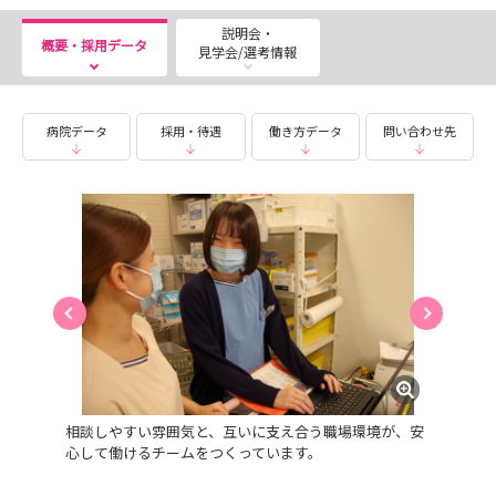
・病院内見学
説明会・
・先輩看護師と病棟看護を体験
概要・採用データ
見学会/選考情報
・先輩看護師との交流
＜時間＞13：00～16：00 ※ティータイムもありま
す。
病院データ
採用・待遇
働き方データ
問い合わせ先
＜持ち物＞実習着・ナースシューズ
🌻夏の病院見学会開催 随時（90分程度）
🌻2027年度採用の職員採用試験の受付中です。当院宛に
履歴書をお送りください。
相談しやすい雰囲気と、互いに支え合う職場環境が、安
心して働けるチームをつくっています。