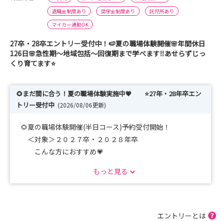
退職金制度あり
奨学金制度あり
託児所あり
マイカー通勤OK
27卒・28卒エントリー受付中！🍉夏の職場体験開催🌸年間休日
126日🌸急性期～地域包括～回復期まで学べます‼️あせらずじっ
くり育てます⭐
🌻まだ間に合う！夏の職場体験実施中💗 ⭐27年・28年卒エン
トリー受付中
(2026/08/06更新)
🌻夏の職場体験開催(半日コース)予約受付開始！
＜対象＞２０２７卒・２０２８年卒
こんな方におすすめ💗
・先輩看護師と直接話したい。
もっと見る
・病棟の雰囲気が知りたい。
・実際の働く様子が見たい
＜内容＞
・病院概要説明
エントリーとは