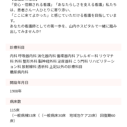
「安心・信頼される看護」「あなたらしさを支える看護」私たち
は、患者さん一人ひとりに寄り添い、
「ここに来てよかった」と感じていただける看護を目指していま
す。
あなたの看護師としての第一歩を、山内ホスピタルで一緒に踏み
出してみませんか?
診療科目
内科 呼吸器内科 消化器内科 循環器内科 アレルギー科 リウマチ
科 外科 整形外科 脳神経外科 泌尿器科 こう門科 リハビリテーシ
ョン科 放射線科 透析科 上記以外の診療科目
糖尿病内科
開設年月日
1908年
病床数
115床
（一般病棟53床（（一般病床30床 地域包ケア23床） 回復期60
床）