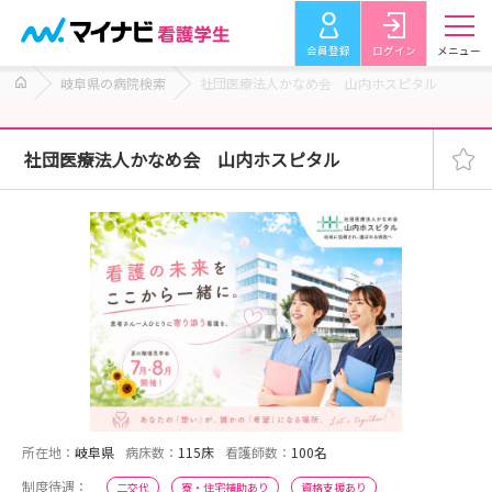
会員登録
ログイン
メニュー
岐阜県の病院検索
社団医療法人かなめ会 山内ホスピタル
社団医療法人かなめ会 山内ホスピタル
所在地：
岐阜県
病床数：
115床
看護師数：
100名
制度待遇：
二交代
寮・住宅補助あり
資格支援あり