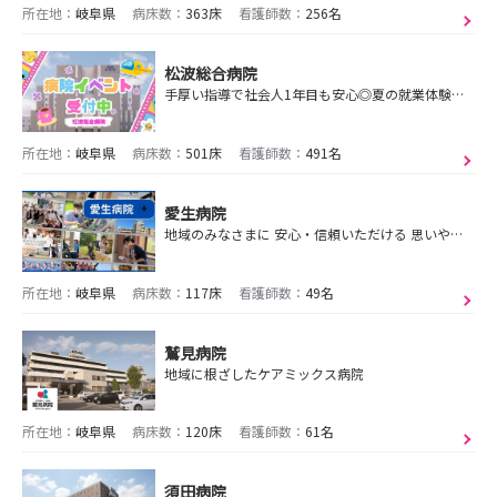
所在地：
岐阜県
病床数：
363床
看護師数：
256名
松波総合病院
手厚い指導で社会人1年目も安心◎夏の就業体験も絶賛エントリー受付中🍉～『2025年4月救命救急センターに指定されました！』〜
所在地：
岐阜県
病床数：
501床
看護師数：
491名
愛生病院
地域のみなさまに 安心・信頼いただける 思いやりの医療と介護を
所在地：
岐阜県
病床数：
117床
看護師数：
49名
鷲見病院
地域に根ざしたケアミックス病院
所在地：
岐阜県
病床数：
120床
看護師数：
61名
須田病院