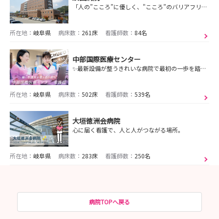
「人の”こころ”に優しく、"こころ”のバリアフリーの実践を」──須田病院で、看護の可能性を広げよう。
所在地：
岐阜県
病床数：
261床
看護師数：
84名
中部国際医療センター
✨最新設備が整うきれいな病院で最初の一歩を踏み出しませんか？🏥 病棟全体で育てる教育体制💪東海圏内高水準の給与・福利厚生🎁💰で頑張るあなたを支えます🌟
所在地：
岐阜県
病床数：
502床
看護師数：
539名
大垣徳洲会病院
心に届く看護で、人と人がつながる場所。
所在地：
岐阜県
病床数：
283床
看護師数：
250名
病院TOPへ戻る