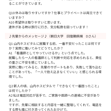
ることができています。
Q10 休みは取りやすいですか？仕事とプライベートは両立できて
いますか？
A10 希望休は取りやすいと思います。
連休がある時は旅行に行き、気分転換を図っています！
♪先輩からのメッセージ♪（朝日大学 回復期病棟 Dさん）
Q1 山内ホスピタルに就職する前、一番不安だったことは何です
か？実際に働いてみてどうでしたか？
A1 「看護師としてやっていけるか」という点でした。
就職したら一人の看護師として判断や対応を求められると、責任
の重さに不安を感じていました。
実際に働いてみると、先輩のサポートもあり、失敗して落ち込む
ことがあっても、「一人で抱え込まなくていい」と感じられる環
境でした。
Q2 新人の頃、山内ホスピタルで「できなくて一番困ったこと」
は何でしたか？
A2 私は電話対応が苦手で、ご家族や医師への連絡に不安があり
ました。
ですが、先輩に相談すると内容を一緒に整理してくれて、電話を
する際も隣に付き添ってくれたおかげで、