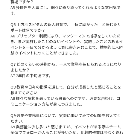
職場ですか？
A5 多様性を大事にし、個々に寄り添ってくれるような雰囲気で
す。
Q6 山内ホスピタルの新人教育で、「特に助かった」と感じたサ
ポートは何ですか？
A6 プリセプター制度により、マンツーマンで指導をしていただ
き、まだ実施したことのないイベントや、実施したことのあるイ
ベントを一目で分かるように表に書き込むことで、積極的に未経
験のイベントにつくことができました。
Q7 どのくらいの時期から、一人で業務を任せられるようになり
ましたか？
A7 2年目の中旬頃です。
Q8 教育や日々の指導を通して、自分が成長したと感じることを
教えてください
A8 様々な病状を患っている患者へのケアや、必要な声掛け、コ
ミュニケーション方法が身につきました。
Q9 残業や業務量について、実際に働いてみての印象を教えてく
ださい。
A9 業務量は少し多いと感じますが、イベントがある際はチーム
全体でフォローが入ることが多いため、比較的残業は少なく終わ