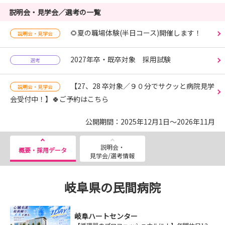
説明会・見学会／選考の一覧
🌻夏の職場体験(半日コース)開催します！
説明会・見学会
2027年卒・既卒対象 採用試験
選考
【27、28 卒対象／９０分でサクッと病院見学
説明会・見学会
会受付中！】🍀ご予約はこちら
公開期間：2025年12月1日～2026年11月
説明会・
概要・採用データ
見学会/選考情報
岐阜県の民間病院
岐阜ハートセンター