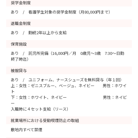
奨学金制度
あり / 看護学生対象の奨学金制度（月80,000円まで）
退職金制度
あり / 勤続2年以上から支給
保育施設
あり / 託児所完備（16,000円／月 0歳児～3歳 7:30～日勤
終了時迄）
被服貸与
あり / ユニフォーム、ナースシューズを無料貸与（年１回）
上：女性：ゼニスブルー、ベージュ、ネイビー 男性：ホワイ
ト
下：女性：ホワイト、ネイビー 男性：ネイビ
ー
入職時に４セット支給（リース）
就業場所における受動喫煙防止の取組
敷地内すべて禁煙