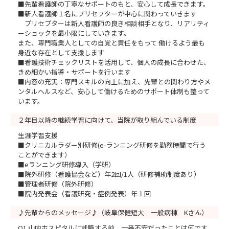
■先輩看護師の丁寧なサポートのもと、安心して成長できます。
■新人看護師１名にプリセプターが中心に関わっていきます
プリセプターは新人看護師の良き相談相手となり、リアリティ
ーショックを最小限にしていきます。
また、専門職業人としての自覚と責任をもって 働けるよう最も
身近な存在として支援します
■看護技術チェックリストを活用して、個人の成長に合わせた、
きめ細かい指導・サポートを行います
■内容の充実：専門スキルの向上に加え、先輩との関わり方やメ
ンタルヘルスなど、安心して働けるためのサポート体制も整って
います。
２年目以降の継続学習に向けて、当院が取り組んでいる制度
生涯学習支援
■クリニカルラダー別研修(e-ランニング研修を勤務時間で行う
ことができます）
■eランニング研修導入（学研）
■院外研修（看護協会など）年2回/1人（研修補助制度あり）
■管理者研修（院外研修）
■院内発表会（看護研究・症例発表）年１回
♪先輩からのメッセージ♪（岐阜保健短大 一般病棟 Kさん）
Q1 山内ホスピタルに就職する前、一番不安だったことは何です