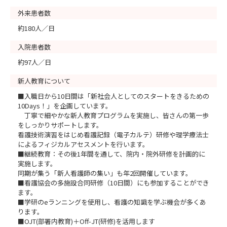
外来患者数
約180人／日
入院患者数
約97人／日
新人教育について
■入職日から10日間は「新社会人としてのスタートをきるための
10Days！」を企画しています。
丁寧で細やかな新人教育プログラムを実施し、皆さんの第一歩
をしっかりサポートします。
看護技術演習をはじめ看護記録（電子カルテ）研修や理学療法士
によるフィジカルアセスメントを行います。
■継続教育：その後1年間を通して、院内・院外研修を計画的に
実施します。
同期が集う「新人看護師の集い」も年2回開催しています。
■看護協会の多施設合同研修（10日間）にも参加することができ
ます。
■学研のeランニングを使用し、看護の知識を学ぶ機会が多くあ
ります。
■OJT(部署内教育)＋Off-JT(研修)を活用します