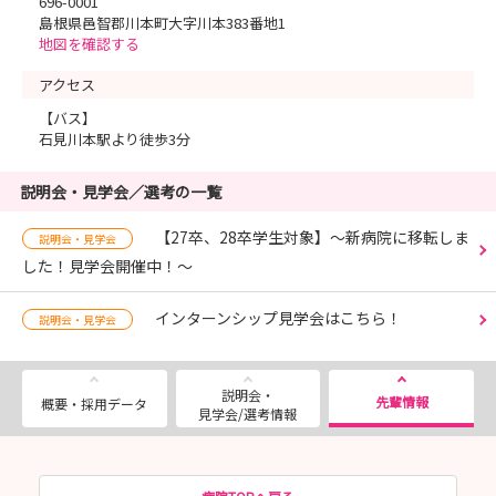
696-0001
島根県邑智郡川本町大字川本383番地1
地図を確認する
アクセス
【バス】
石見川本駅より徒歩3分
説明会・見学会／選考の一覧
【27卒、28卒学生対象】～新病院に移転しま
説明会・見学会
した！見学会開催中！～
インターンシップ見学会はこちら！
説明会・見学会
説明会・
先輩情報
概要・採用データ
見学会/選考情報