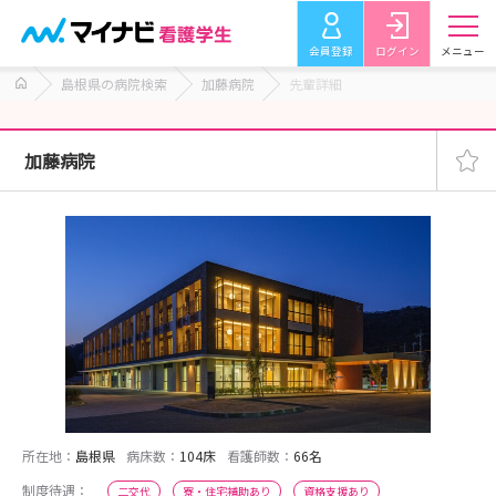
会員登録
ログイン
メニュー
島根県の病院検索
加藤病院
先輩詳細
加藤病院
所在地：
島根県
病床数：
104床
看護師数：
66名
制度待遇：
二交代
寮・住宅補助あり
資格支援あり