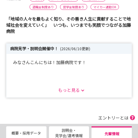
退職金制度あり
奨学金制度あり
マイカー通勤OK
「地域の人々を最もよく知り、その善き人生に貢献することで地
域社会を変えていく」 いつも、いつまでも笑顔でつながる加藤
病院
病院見学・説明会開催中！
(2026/06/10更新)
みなさんこんにちは！加藤病院です！
当院では、毎月病院見学・説明会を開催しています！
もっと見る
訪問看護を体験できるコースもあるので、ぜひお申込みく
ださい！
採用試験に関しては下記電話番号・メールアドレスまでお
エントリーとは
問い合わせください！
説明会・
電話番号：0855-72-3040
概要・採用データ
先輩情報
見学会/選考情報