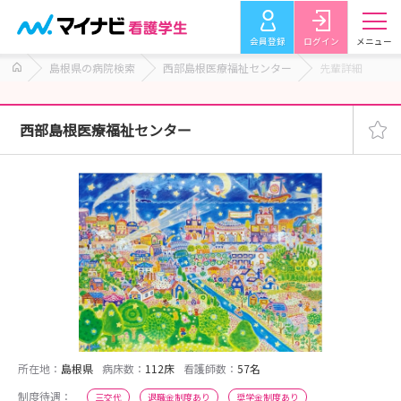
会員登録
ログイン
メニュー
島根県の病院検索
西部島根医療福祉センター
先輩詳細
西部島根医療福祉センター
所在地：
島根県
病床数：
112床
看護師数：
57名
制度待遇：
三交代
退職金制度あり
奨学金制度あり