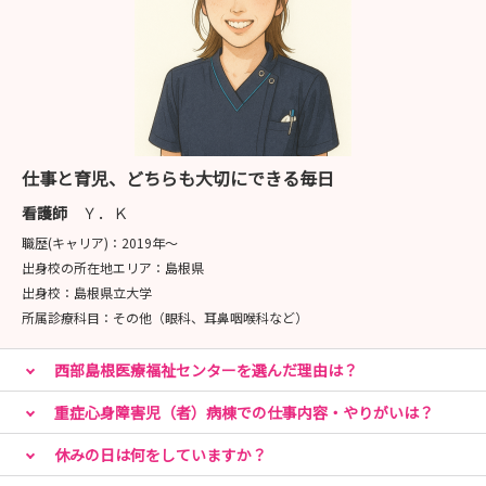
仕事と育児、どちらも大切にできる毎日
看護師
Ｙ．Ｋ
職歴(キャリア)：
2019年〜
出身校の所在地エリア：
島根県
出身校：
島根県立大学
所属診療科目：
その他（眼科、耳鼻咽喉科など）
西部島根医療福祉センターを選んだ理由は？
重症心身障害児（者）病棟での仕事内容・やりがいは？
休みの日は何をしていますか？