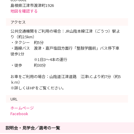
島根県江津市渡津町1926
地図を確認する
アクセス
公共交通機関をご利用の場合：JR山陰本線江津（ごうつ）駅よ
り（約2.5km）
・タクシー 約5分
・路線バス 渡津・嘉戸塩田方面行「整肢学園前」バス停下車
徒歩1分
※1日3～4本の運行
・徒歩 約30分
お車をご利用の場合：山陰道江津道路 江津I.C.より約7分（約5
ｋｍ）
※詳しくはHPをご覧ください。
URL
ホームページ
Facebook
説明会・見学会／選考の一覧