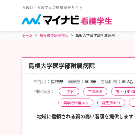
看護師・看護学生の就職情報サイト
ホーム
島根県の病院検索
島根大学医学部附属病院
島根大学医学部附属病院
所在地：
島根県
病床数：
600床
看護師数：
862名
制度待遇：
二交代
三次救急
寮・住宅補
奨学金制度あり
託児所あり
地域に信頼される質の高い看護を提供します