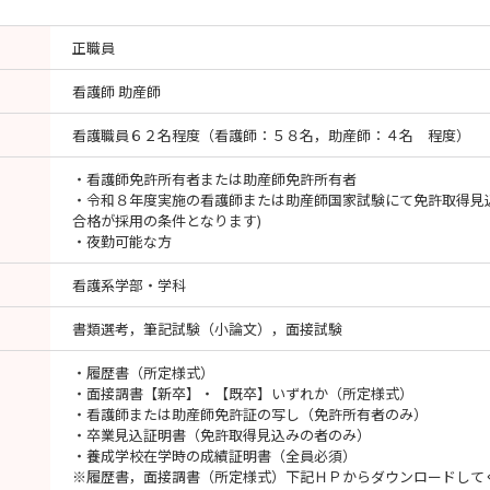
正職員
看護師 助産師
看護職員６２名程度（看護師：５８名，助産師：４名 程度）
・看護師免許所有者または助産師免許所有者
・令和８年度実施の看護師または助産師国家試験にて免許取得見
合格が採用の条件となります)
・夜勤可能な方
看護系学部・学科
書類選考，筆記試験（小論文），面接試験
・履歴書（所定様式）
・面接調書【新卒】・【既卒】いずれか（所定様式）
・看護師または助産師免許証の写し（免許所有者のみ）
・卒業見込証明書（免許取得見込みの者のみ）
・養成学校在学時の成績証明書（全員必須）
※履歴書，面接調書（所定様式）下記ＨＰからダウンロードして