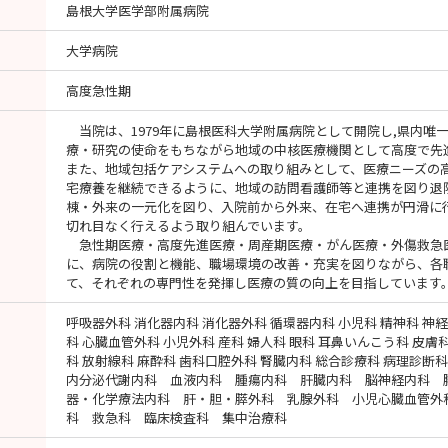
島根大学医学部附属病院
大学病院
高度急性期
当院は、1979年に島根医科大学附属病院として開院し,県内唯
療・研究の使命をもちながら地域の中核医療機関として高度で先
また、地域包括ケアシステムへの取り組みとして、医療ニーズの
宅療養を継続できるように、地域の訪問看護師等と連携を図り退
棟・外来の一元化を図り、入院前から外来、在宅へ連携が円滑に
切れ目なく行えるよう取り組んでいます。
急性期医療・高度先進医療・周産期医療・がん医療・外傷救急
に、病院の役割と機能、職場環境の改善・充実を図りながら、各
て、それぞれの専門性を発揮し医療の質の向上を目指しています
呼吸器外科 消化器内科 消化器外科 循環器内科 小児科 精神科 神経
科 心臓血管外科 小児外科 産科 婦人科 眼科 耳鼻いんこう科 皮膚
科 放射線科 麻酔科 歯科口腔外科 腎臓内科 総合診療科 病理診断
内分泌代謝内科 血液内科 腫瘍内科 肝臓内科 脳神経内科 
器・化学療法内科 肝・胆・膵外科 乳腺外科 小児心臓血管外
科 救急科 臨床検査科 集中治療科