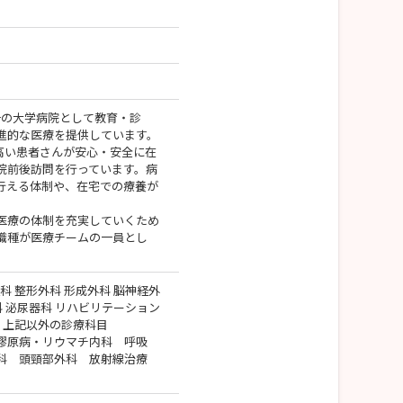
一の大学病院として教育・診
進的な医療を提供しています。
高い患者さんが安心・安全に在
院前後訪問を行っています。病
行える体制や、在宅での療養が
医療の体制を充実していくため
職種が医療チームの一員とし
。
科 整形外科 形成外科 脳神経外
科 泌尿器科 リハビリテーション
科 上記以外の診療科目
膠原病・リウマチ内科 呼吸
科 頭頸部外科 放射線治療