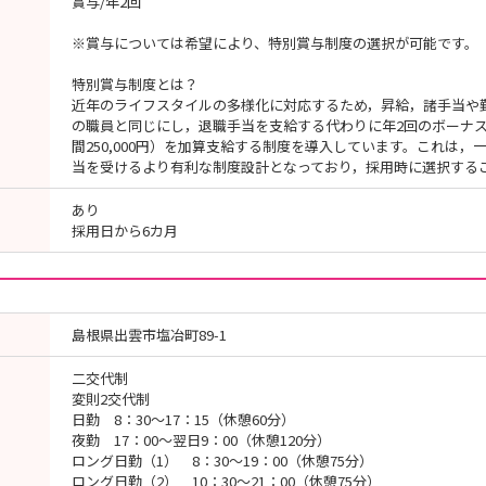
賞与/年2回
※賞与については希望により、特別賞与制度の選択が可能です。
特別賞与制度とは？
近年のライフスタイルの多様化に対応するため，昇給，諸手当や
の職員と同じにし，退職手当を支給する代わりに年2回のボーナス時に
間250,000円）を加算支給する制度を導入しています。これは
当を受けるより有利な制度設計となっており，採用時に選択する
あり
採用日から6カ月
島根県出雲市塩冶町89-1
二交代制
変則2交代制
日勤 8：30～17：15（休憩60分）
夜勤 17：00～翌日9：00（休憩120分）
ロング日勤（1） 8：30～19：00（休憩75分）
ロング日勤（2） 10：30～21：00（休憩75分）