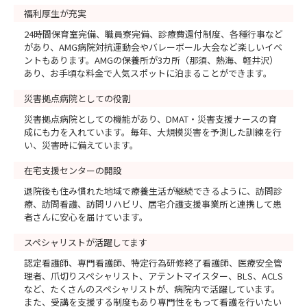
福利厚生が充実
24時間保育室完備、職員寮完備、診療費還付制度、各種行事など
があり、AMG病院対抗運動会やバレーボール大会など楽しいイベ
ントもあります。AMGの保養所が3カ所（那須、熱海、軽井沢）
あり、お手頃な料金で人気スポットに泊まることができます。
災害拠点病院としての役割
災害拠点病院としての機能があり、DMAT・災害支援ナースの育
成にも力を入れています。毎年、大規模災害を予測した訓練を行
い、災害時に備えています。
在宅支援センターの開設
退院後も住み慣れた地域で療養生活が継続できるように、訪問診
療、訪問看護、訪問リハビリ、居宅介護支援事業所と連携して患
者さんに安心を届けています。
スペシャリストが活躍してます
認定看護師、専門看護師、特定行為研修終了看護師、医療安全管
理者、爪切りスペシャリスト、アテントマイスター、BLS、ACLS
など、たくさんのスペシャリストが、病院内で活躍しています。
また、受講を支援する制度もあり専門性をもって看護を行いたい