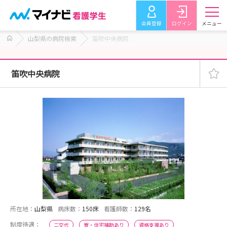
会員登録
ログイン
メニュー
山梨県の病院検索
笛吹中央病院
笛吹中央病院
所在地：
山梨県
病床数：
150床
看護師数：
129名
制度待遇：
二交代
寮・住宅補助あり
資格支援あり