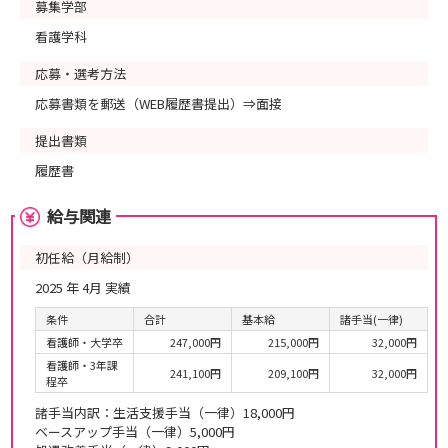
募集学部
看護学科
応募・選考方法
応募書類を郵送（WEB履歴書提出）⇒面接
提出書類
履歴書
給与関連
初任給（月給制）
2025 年 4月 実績
条件
合計
基本給
諸手当(一律)
看護師・大学卒
247,000円
215,000円
32,000円
看護師・3年課
241,100円
209,100円
32,000円
程卒
諸手当内訳：生活支援手当（一律）18,000円
ベースアップ手当（一律）5,000円