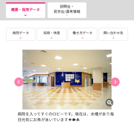
説明会・
概要・採用データ
見学会/選考情報
🌟メッセージ🌟
当院は、「地域に信頼される病院」という病院の理念を基
盤に、心かよう看護・質の高い看護・地域に根付いた看護
病院データ
採用・待遇
働き方データ
問い合わせ先
を実践しています。
😊高齢化が進む地域において、24時間救急搬送を受け入
れ、DMATを持つ当院の役割は大きく、市内の中核病院と
しての役割を担っています。
また、訪問看護などの在宅医療部門を集めた在宅支援セン
ターも開設しており、患者さんの退院後の生活まで見据え
た看護を実践しています。
地域に貢献したいと考えている学生さん、または転職を考
えている方、一緒に笛吹中央病院で働いてみませんか。😆
😆😆
病院を入ってすぐのロビーです。現在は、水槽があり毎
日元気にお魚が泳いでいます🐠🐡🐙