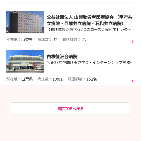
公益社団法人 山梨勤労者医療協会 （甲府共
立病院・巨摩共立病院・石和共立病院）
【看護体験☆選べる7つのコース☆受付中】いのちの平等を掲げ、次なる未来に向けて「変わり、守り、つなぐ」地域の皆様の声に応えられる医療機関を目指しています。
所在地：
山梨県
病床数：
-床
看護師数：
-名
白根徳洲会病院
＼★28年卒向け★見学会・インターンシップ開催中！／先輩座談会＆認定看護師とも交流できる♪
所在地：
山梨県
病床数：
199床
看護師数：
152名
病院TOPへ戻る