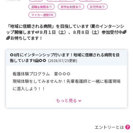
退職金制度あり
奨学金制度あり
託児所あり
マイカー通勤OK
「地域に信頼される病院」を目指しています !夏のインターンシ
ップ開催します🍉８月１日（土）、８月８日（土）参加受付中🌈
🌈お待ちしてます！
🌻8月にインターンシップ行います！地域に信頼される病院を目
指しています!!🤗🌻🌻
(2026/07/23更新)
看護体験プログラム 夏🌻🌻🌻
現場体験をしてみませんか！先輩看護師と一緒に看護現場
に潜入しよう！！
もっと見る
📌2026年８月1日（土）9：00～15：30😄まだ間に合いま
す！参加者募集中！
📌2026年８月８日（土）9：00～15：30😆満員御礼！受
付は終了しました。
エントリーとは