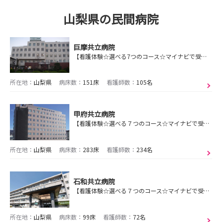
山梨県の民間病院
巨摩共立病院
【看護体験☆選べる7つのコース☆マイナビで受付中】在宅も病院も、あなたのフィールド❤️やさしさフル装備で看護の幅を広げるならここで決まり！
所在地：
山梨県
病床数：
151床
看護師数：
105名
甲府共立病院
【看護体験☆選べる７つのコース☆マイナビで受付中】《急性期病院でありながら、地域ケアにも携われる》患者さん・職員・地域の人々が幸せになる病院
所在地：
山梨県
病床数：
283床
看護師数：
234名
石和共立病院
【看護体験☆選べる７つのコース☆マイナビで受付中!】在宅から入院で生活を支える病院だから見える"笑顔”がある。生活を取り戻すお手伝いをあなたの看護で❣️
所在地：
山梨県
病床数：
99床
看護師数：
72名