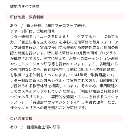
敷地内すべて禁煙
研修制度・教育制度
あり / 新人研修、2年目フォロアップ研修、
ラダー別研修、全職員研修
ラダー研修では「ニーズを捉える力」「ケアする力」「協働する
力」「意思決定を支える力」を中心に必須研修と毎月フォローア
ップ研修を行い、実践で使用する機械や急変時対応など知識の確
認と補完を行います。特に新人研修は1カ月間の研修プログラム
が構成されており、座学に加えて、現場へのローテンション研修
やシュミレーション研修等も行われています。また、多職種から
の専門的な研修や、夜勤勤務を行う前にはBLS（一次救命処置）
を取得できる体制をとっています。BLSは当院で取得可能です。
ラダー制度は新人以外もレベル別で実施されており、継続的に学
び続けられる教育体制を構築しています。そのため、専門職種と
してのスキルアップをしていきながら、「幅広い知識と経験を持
つジェネラリスト」、「専門的な知識・スキルを有するスペシャ
リスト」、「看護部門のマネジメントを行う看護管理者」など、
様々なキャリアへの道を選ぶことが可能です。
自己啓発支援
あり / 看護協会主催の研修、