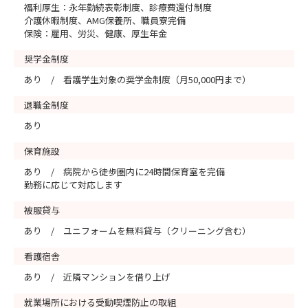
福利厚生：永年勤続表彰制度、診療費還付制度
介護休暇制度、AMG保養所、職員寮完備
保険：雇用、労災、健康、厚生年金
奨学金制度
あり / 看護学生対象の奨学金制度（月50,000円まで）
退職金制度
あり
保育施設
あり / 病院から徒歩圏内に24時間保育室を完備
勤務に応じて対応します
被服貸与
あり / ユニフォームを無料貸与（クリーニング含む）
看護宿舎
あり / 近隣マンションを借り上げ
就業場所における受動喫煙防止の取組