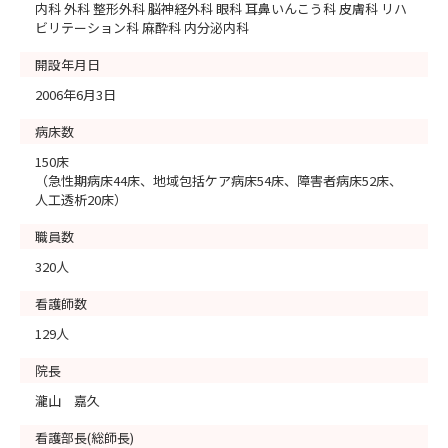
内科 外科 整形外科 脳神経外科 眼科 耳鼻いんこう科 皮膚科 リハ
ビリテーション科 麻酔科 内分泌内科
開設年月日
2006年6月3日
病床数
150床
（急性期病床44床、地域包括ケア病床54床、障害者病床52床、
人工透析20床）
職員数
320人
看護師数
129人
院長
瀧山 嘉久
看護部長(総師長)