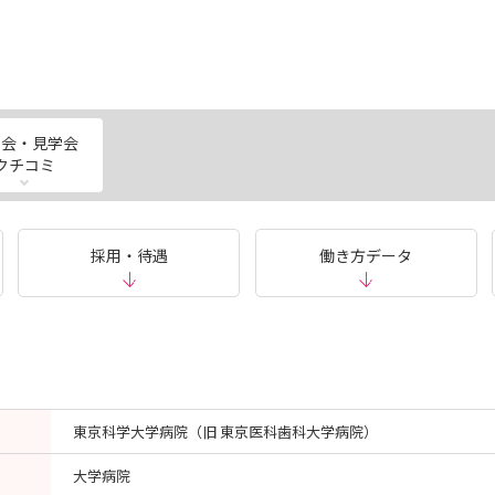
明会・見学会
クチコミ
採用・待遇
働き方データ
東京科学大学病院（旧 東京医科歯科大学病院）
大学病院