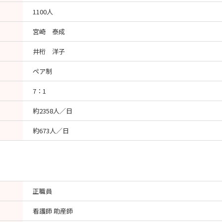
1100人
宮崎 泰成
井桁 洋子
ペア制
7：1
約2358人／日
約673人／日
正職員
看護師 助産師