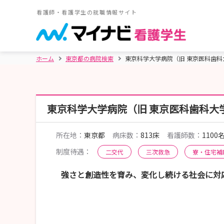
看護師・看護学生の就職情報サイト
ホーム
東京都の病院検索
東京科学大学病院（旧 東京医科歯科
東京科学大学病院（旧 東京医科歯科大
所在地：
東京都
病床数：
813床
看護師数：
1100
制度待遇：
二交代
三次救急
寮・住宅補
強さと創造性を育み、変化し続ける社会に対