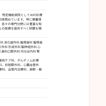
。特定機能病院として40の診療
日夜務めています。特に療養環
、各々の専門分野には豊富な知
ルの医療を提供すべく研鑽を積
科 消化器外科 循環器科 循環器
形外科 形成外科 脳神経外科 心
科 歯科口腔外科 内分泌内科 腎
緩和ケア科、がんゲノム診療
科、肝胆膵外科、心臓血管外
療科、血管内治療科、麻酔・蘇