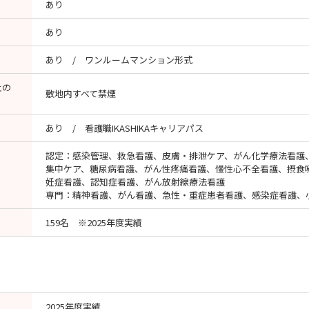
あり
あり
あり / ワンルームマンション形式
止の
敷地内すべて禁煙
あり / 看護職IKASHIKAキャリアパス
認定：感染管理、救急看護、皮膚・排泄ケア、がん化学療法看護
集中ケア、糖尿病看護、がん性疼痛看護、慢性心不全看護、摂食
妊症看護、認知症看護、がん放射線療法看護
専門：精神看護、がん看護、急性・重症患者看護、感染症看護、
159名 ※2025年度実績
2025年度実績