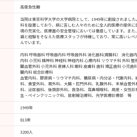
高度急性期
当院は東京科学大学の大学病院として、1949年に創設されました
科を設置しており、病に苦しむ人々のために全人的医療の提供に
境の充実化、医療面の安全管理においては徹底しています。また
識と経験をそなえた医療スタッフが待機しており、常に高いレベ
んでいます。
内科 呼吸器科 呼吸器内科 呼吸器外科 消化器科(胃腸科） 消化器内
内科 小児科 精神科 神経科 神経内科 心療内科 リウマチ科 外科 整
臓血管外科 小児外科 産婦人科 眼科 皮膚科 歯科 矯正歯科 小児歯
臓内科 総合診療科
血管内科、膠原病・リウマチ内科、糖尿病・内分泌・代謝内科、
科、食堂外科、胃外科、大腸・肛門外科、乳腺外科、末梢血管外
科、泌尿器科、後頚部外科、救急科、耳鼻咽喉科、周産・女性診
生・ペインクリニック科、放射線治療科、光学医療診療部 等
1949年
813床
3200人