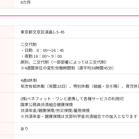
6カ月
東京都文京区湯島1-5-45
二交代制
・日勤 8：00～16：45
・夜勤 16：00～ 9：00
原則、二交代制（一部部署によっては三交代制）
※4週間単位の変形労働時間制（週平均38時間45分）
4週8休制
年次有給休暇（年間23日）、特別休暇（結婚・忌引等）、育児休
(株)ベネフィット・ワンと連携して各種サービスの利用可
国家公務員共済組合健康保険
共済年金/健康保険/労災保険/雇用保険
※共済年金・健康保険は文部科学省共済組合での加入となります
あり