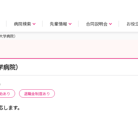
病院検索
先輩情報
合同説明会
お役
大学病院）
学病院）
名
助あり
退職金制度あり
応します。