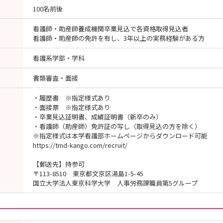
100名前後
看護師・助産師養成機関卒業見込で各資格取得見込者
看護師・助産師の免許を有し、3年以上の実務経験がある方
看護系学部・学科
書類審査・面接
・履歴書 ※指定様式あり
・面接票 ※指定様式あり
・卒業見込証明書、成績証明書（新卒のみ）
・看護師（助産師）免許証の写し（取得見込の方を除く）
※指定様式は本学看護部ホームページからダウンロード可能
https://tmd-kango.com/recruit/
【郵送先】持参可
〒113-8510 東京都文京区湯島1-5-45
国立大学法人東京科学大学 人事労務課職員第5グループ