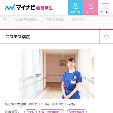
会員登録
ログイン
メニュー
大分県の病院検索
コスモス病院
先輩詳細
コスモス病院
所在地：
大分県
病床数：
169床
看護師数：
220名
制度待遇：
二交代
寮・住宅補助あり
資格支援あり