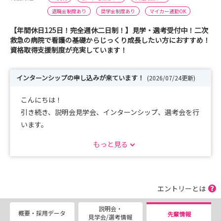
退職金制度あり
奨学金制度あり
マイカー通勤OK
【年間休日125日！完全週休二日制！】見学・選考受付中！二次
救急の病院で看護の基礎からじっくり成長したい方におすすめ！
資格取得支援制度が充実しています！
インターンシップの申し込みが来ています！
(2026/07/24更新)
こんにちは！
引き続き、説明会見学会、インターンシップ、選考会を行
います。
ぜひ、当院の病院説明会にご参加ください。
もっと見る
複数日程を準備していますし、オンライン参加も可能で
す。
また、インターンシップで病院の中での動きを体験するこ
エントリーとは
とも
説明会・
出来ます。
概要・採用データ
先輩情報
見学会/選考情報