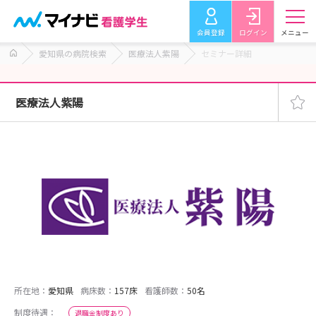
会員登録
ログイン
メニュー
愛知県の病院検索
医療法人紫陽
セミナー詳細
医療法人紫陽
所在地：
愛知県
病床数：
157床
看護師数：
50名
制度待遇：
退職金制度あり