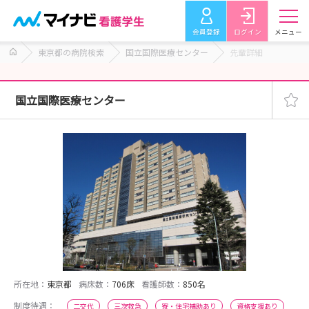
会員登録
ログイン
メニュー
東京都の病院検索
国立国際医療センター
先輩詳細
国立国際医療センター
所在地：
東京都
病床数：
706床
看護師数：
850名
制度待遇：
二交代
三次救急
寮・住宅補助あり
資格支援あり