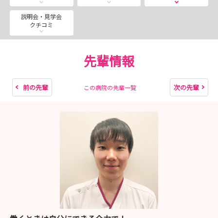
【2026夏 キャリア見学会】の予定を掲載しておりま
す。８月20日・21日は若干名、参加枠の空きがございま
説明会・見学会
クチコミ
す！
ぜひキャリア見学会で病院の雰囲気を体感ください。多く
の学生さんにお会いできることを楽しみにしています。
先輩情報
前の先輩
次の先輩
この病院の先輩一覧