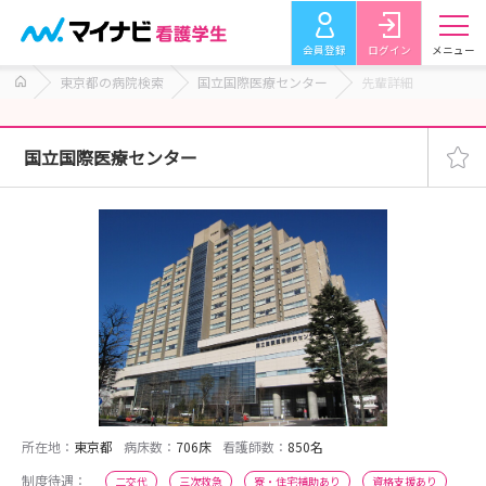
会員登録
ログイン
メニュー
東京都の病院検索
国立国際医療センター
先輩詳細
国立国際医療センター
所在地：
東京都
病床数：
706床
看護師数：
850名
制度待遇：
二交代
三次救急
寮・住宅補助あり
資格支援あり