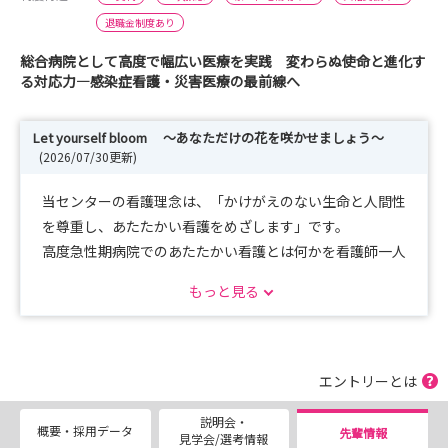
退職金制度あり
総合病院として高度で幅広い医療を実践 変わらぬ使命と進化す
る対応力—感染症看護・災害医療の最前線へ
Let yourself bloom ～あなただけの花を咲かせましょう～
(2026/07/30更新)
当センターの看護理念は、「かけがえのない生命と人間性
を尊重し、あたたかい看護をめざします」です。
高度急性期病院でのあたたかい看護とは何かを看護師一人
一人が考え、患者さんに向き合い、
もっと見る
質の高いあたたかい看護が届けられるよう連携し、チーム
で取り組んでいます。私たちはみなさんの個性を大切に、
多様性のあるキャリアを支援していきたいと考えていま
す。
エントリーとは
人として、看護師としてともに成長し、当センターであな
説明会・
ただけの看護の花を一緒に咲かせてみませんか。
概要・採用データ
先輩情報
見学会/選考情報