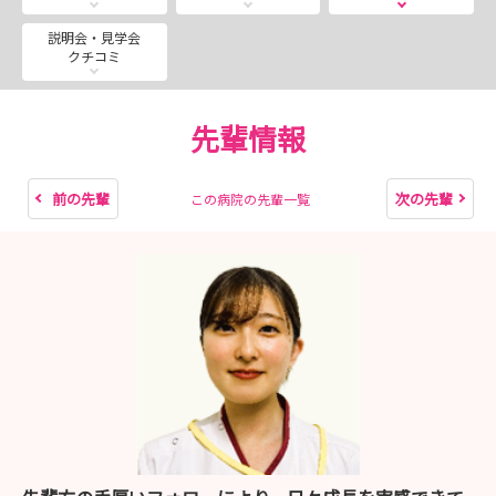
【2026夏 キャリア見学会】の予定を掲載しておりま
す。８月20日・21日は若干名、参加枠の空きがございま
説明会・見学会
クチコミ
す！
ぜひキャリア見学会で病院の雰囲気を体感ください。多く
の学生さんにお会いできることを楽しみにしています。
先輩情報
前の先輩
次の先輩
この病院の先輩一覧