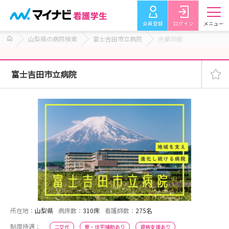
会員登録
ログイン
メニュー
山梨県の病院検索
富士吉田市立病院
先輩詳細
富士吉田市立病院
所在地：
山梨県
病床数：
310床
看護師数：
275名
制度待遇：
二交代
寮・住宅補助あり
資格支援あり