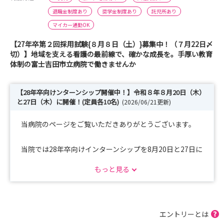
退職金制度あり
奨学金制度あり
託児所あり
マイカー通勤OK
【27年卒第２回採用試験{８月８日（土）}募集中！（７月22日〆
切）】地域を支える看護の最前線で、確かな成長を。手厚い教育
体制の富士吉田市立病院で働きませんか
【28年卒向けンターンシップ開催中！】令和８年８月20日（木）
と27日（木）に開催！(定員各10名)
(2026/06/21更新)
当病院のページをご覧いただきありがとうございます。
当院では28年卒向けインターンシップを8月20日と27日に
開催します（定員各10名）。
もっと見る
時間は9時～15時の予定です。
前々日までご予約受付します。
ご予約いただいた方には先んじて案内をさせて頂きますの
で、ぜひご予約くださいませ♪
エントリーとは