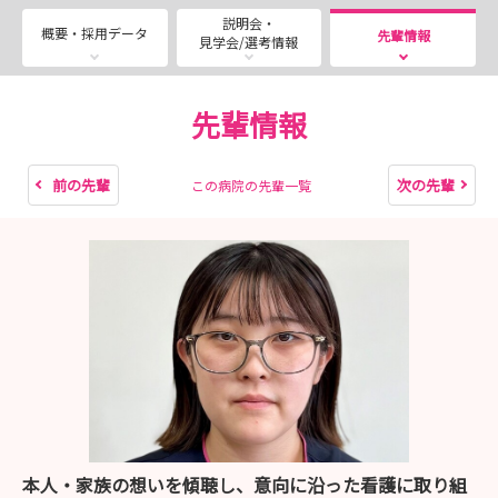
また、ご不明な点等ございましたら、お気軽にお問い合わ
説明会・
せください。
概要・採用データ
先輩情報
見学会/選考情報
ご予約お待ちしております♪
先輩情報
前の先輩
次の先輩
この病院の先輩一覧
本人・家族の想いを傾聴し、意向に沿った看護に取り組