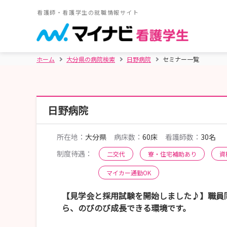
看護師・看護学生の就職情報サイト
ホーム
大分県の病院検索
日野病院
セミナー一覧
日野病院
所在地：
大分県
病床数：
60床
看護師数：
30名
制度待遇：
二交代
寮・住宅補助あり
資
マイカー通勤OK
【見学会と採用試験を開始しました♪】職員
ら、のびのび成長できる環境です。