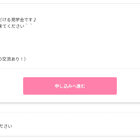
だける見学会です♪
来てください＾＾
の交流あり！）
申し込みへ進む
ださい