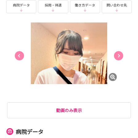
横浜駅まで電車で7分、川崎駅まで7分、東京方面もア
病院データ
採用・待遇
働き方データ
問い合わせ先
クセスが良いです！
見学などをご希望の方は随時受け付けています！
少しでも興味がありましたら、
マイナビまたは電話やメールでも構いませんので、お気軽
にご連絡ください！
皆様にお会いできることを楽しみにしております！
動画のみ表示
病院データ