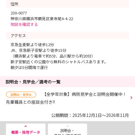
住所
230-0077
神奈川県横浜市鶴見区東寺尾4-4-22
地図を確認する
アクセス
京急生麦駅より徒歩12分
JR、京急新子安駅より徒歩15分
（横浜駅より電車で約5分、品川駅から約20分）
新子安駅近くの公園から無料のシャトルバスあります。
朝夕は5分間隔で運行
説明会・見学会／選考の一覧
【全学年対象】病院見学会と説明会開催中！
説明会・見学会
先輩職員との座談会付き!!
公開期間：2025年12月1日～2026年11月
説明会・
概要・採用データ