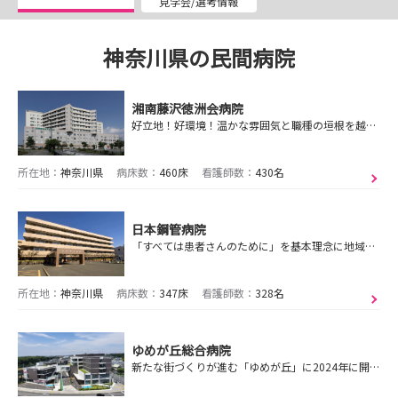
見学会/選考情報
神奈川県の民間病院
湘南藤沢徳洲会病院
好立地！好環境！温かな雰囲気と職種の垣根を越えたチームワークの良さ。手厚い教育制度で、貴方のなりたい看護師像の実現をサポートします。
所在地：
神奈川県
病床数：
460床
看護師数：
430名
日本鋼管病院
「すべては患者さんのために」を基本理念に地域に密着し、満足度の高い医療を追求しています。
所在地：
神奈川県
病床数：
347床
看護師数：
328名
ゆめが丘総合病院
新たな街づくりが進む「ゆめが丘」に2024年に開院しました。地域密着型急性期病院機能を強化した総合病院です。