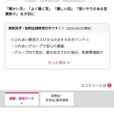
「暖かい手」 「よく聴く耳」 「優しい目」 「思いやりのある言
葉掛け」 を大切に
病院見学・説明会随時受付中です！！
(2026/08/05更新)
☆ふれあい鶴見ホスピタルのおすすめポイント☆
・ふれあいグループで安心の基盤
・グループ内で受診、薬を処方された場合、医療費補助が
あります！
もっと見る
・研修制度も力を入れているので安心して入社いただける
環境を整えております。
・産休育休が取得しやすい環境。
・産休育休からの復職率が高いです。
エントリーとは
・社員寮あり
説明会・
・人間関係、職場環境が整っているので働きやすいのが特
概要・採用データ
見学会/選考情報
徴です！
・交通アクセスがいいです！