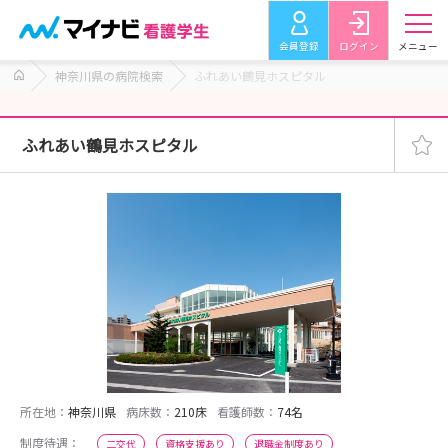
会員登録
ログイン
メニュー
神奈川県の病院検索
ふれあい鶴見ホスピタル
ふれあい鶴見ホスピタル
所在地：
神奈川県
病床数：
210床
看護師数：
74名
制度待遇：
二交代
資格支援あり
退職金制度あり