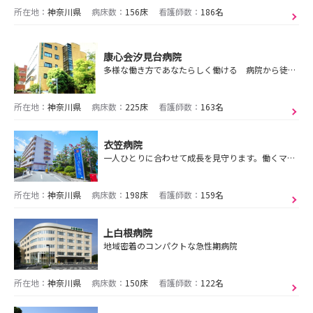
所在地：
神奈川県
病床数：
156床
看護師数：
186名
康心会汐見台病院
多様な働き方であなたらしく働ける 病院から徒歩5分・1R月2万円の寮あり！
所在地：
神奈川県
病床数：
225床
看護師数：
163名
衣笠病院
一人ひとりに合わせて成長を見守ります。働くママさんナースが大勢活躍中！衣笠病院のあったかく伸び伸びと学び、働ける雰囲気をぜひあなたも知ってください！
所在地：
神奈川県
病床数：
198床
看護師数：
159名
上白根病院
地域密着のコンパクトな急性期病院
所在地：
神奈川県
病床数：
150床
看護師数：
122名