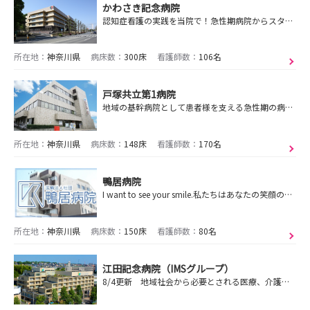
かわさき記念病院
認知症看護の実践を当院で！急性期病院からスタートは昭和の時代、興味のある看護分野を自分の看護のスタートにしませんか！
所在地：
神奈川県
病床数：
300床
看護師数：
106名
戸塚共立第1病院
地域の基幹病院として患者様を支える急性期の病院です
所在地：
神奈川県
病床数：
148床
看護師数：
170名
鴨居病院
I want to see your smile.私たちはあなたの笑顔のために。
所在地：
神奈川県
病床数：
150床
看護師数：
80名
江田記念病院（IMSグループ）
8/4更新 地域社会から必要とされる医療、介護サービスを適切かつ迅速に提供し、健康の回復を支援する