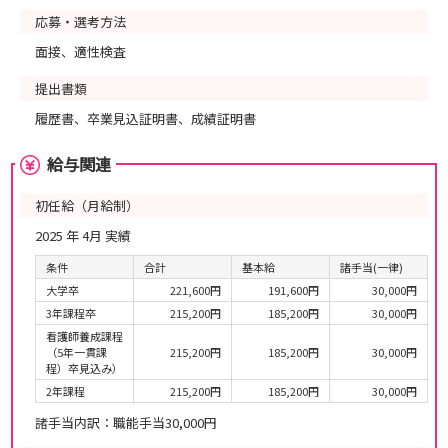
応募・選考方法
面接、適性検査
提出書類
履歴書、卒業見込証明書、成績証明書
給与関連
初任給（月給制）
2025 年 4月 実績
条件
合計
基本給
諸手当(一律)
大学卒
221,600円
191,600円
30,000円
3年課程卒
215,200円
185,200円
30,000円
看護師養成課程
（5年一貫課
215,200円
185,200円
30,000円
程）卒見込み）
2年課程
215,200円
185,200円
30,000円
諸手当内訳：職能手当30,000円