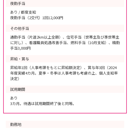
夜勤手当
あり / 都度支給
夜勤手当（2交代）1回12,000円
その他手当
通勤手当（片道2km以上全額）、住宅手当（世帯主及び準世帯主
に対し）、看護職員処遇改善手当、燃料手当（10月支給）、精勤
手当3,000円
昇給・賞与
昇給年1回（人事考課をもとに昇給額決定）、賞与年3回（2024
年度実績4カ月。夏季・冬季は人事考課も考慮の上、個人支給率
決定）
試用期間
あり
3カ月。待遇は試用期間終了後と同等。
勤務地