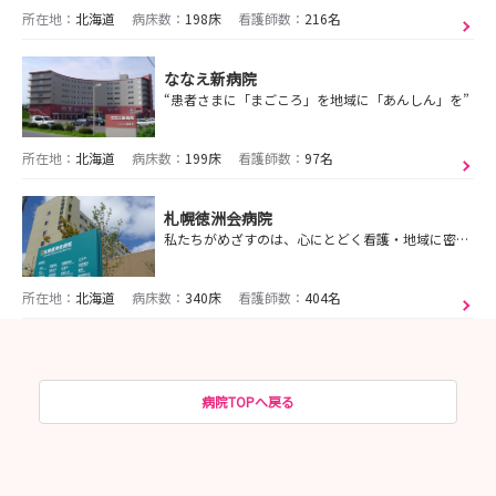
所在地：
北海道
病床数：
198床
看護師数：
216名
ななえ新病院
“患者さまに「まごころ」を地域に「あんしん」を”
所在地：
北海道
病床数：
199床
看護師数：
97名
札幌徳洲会病院
私たちがめざすのは、心にとどく看護・地域に密着した看護の実践です。
所在地：
北海道
病床数：
340床
看護師数：
404名
病院TOPへ戻る