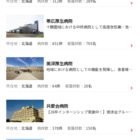
所在地：
北海道
病床数：
312床
看護師数：
289名
帯広厚生病院
十勝圏域における中核病院として高度急性期・急性期医療を担い、地域の医療機関、保健、福祉施設などと連携を深め、回復期・慢性期・在宅療養の支援に取り組んでいます
所在地：
北海道
病床数：
651床
看護師数：
705名
美深厚生病院
地域における病院としての機能を発揮し、患者様への優しい言葉づかいと十分なケアの提供を通して、地域の方々から信頼される看護を目指します。
所在地：
北海道
病床数：
64床
看護師数：
20名
共愛会病院
【28卒インターンシップ実施中！】徳洲会グループで働きませんか？オンオフも全力！大好きな函館で、気の合う仲間とプロフェッショナルを目指そう！
所在地：
北海道
病床数：
378床
看護師数：
150名