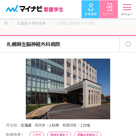
会員登録
ログイン
メニュー
北海道の病院検索
札幌麻生脳神経外科病院
札幌麻生脳神経外科病院
所在地：
北海道
病床数：
145床
看護師数：
129名
制度待遇：
二交代
資格支援あり
退職金制度あり