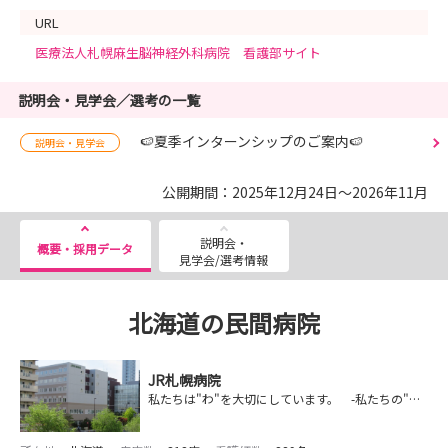
URL
医療法人札幌麻生脳神経外科病院 看護部サイト
説明会・見学会／選考の一覧
🍉夏季インターンシップのご案内🍉
説明会・見学会
公開期間：2025年12月24日～2026年11月
説明会・
概要・採用データ
見学会/選考情報
北海道の民間病院
JR札幌病院
私たちは"わ"を大切にしています。 -私たちの"わ"・患者さまとの"わ"・チームの"わ"・地域との"わ"-