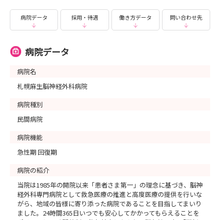
〇日時
2026年7月29日（水）12：30～16:30
病院データ
採用・待遇
働き方データ
問い合わせ先
2026年8月5日（水）12：30～16:30
2026年8月12日（水）12：30～16:30
2026年8月19日（水）12：30～16：30
病院データ
病院名
札幌麻生脳神経外科病院
〇内容
・病院・看護部の紹介
病院種別
・院内の案内
民間病院
・現場見学、看護体験
・先輩看護師との情報交換会
病院機能
急性期 回復期
病院の紹介
当院は1985年の開院以来「患者さま第一」の理念に基づき、脳神
経外科専門病院として救急医療の推進と高度医療の提供を行いな
がら、地域の皆様に寄り添った病院であることを目指してまいり
ました。24時間365日いつでも安心してかかってもらえることを