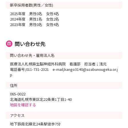
新卒採用者数(男性／女性)
2025年度 男性0名 女性4名
2024年度 男性1名 女性2名
2023年度 男性0名 女性4名
問い合わせ先
問い合わせ先・雇用法人名
医療法人札幌麻生脳神経外科病院 看護部 担当者；浅元
電話番号;011-731-2321 e-mail;kango3140@azabunougeka.or.j
p
住所
065-0022
北海道札幌市東区北22条東1丁目1-40
地図を確認する
アクセス
地下鉄南北線北24条駅徒歩7分