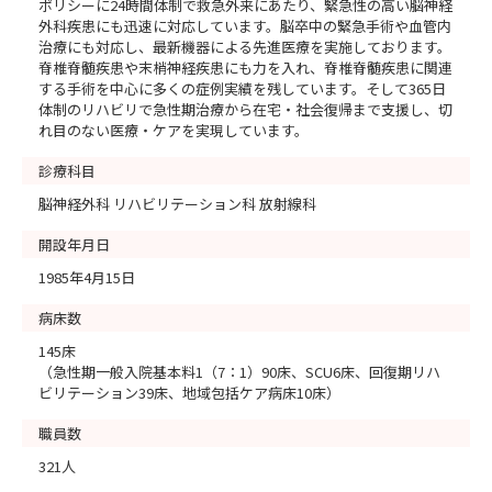
ポリシーに24時間体制で救急外来にあたり、緊急性の高い脳神経
外科疾患にも迅速に対応しています。脳卒中の緊急手術や血管内
治療にも対応し、最新機器による先進医療を実施しております。
脊椎脊髄疾患や末梢神経疾患にも力を入れ、脊椎脊髄疾患に関連
する手術を中心に多くの症例実績を残しています。そして365日
体制のリハビリで急性期治療から在宅・社会復帰まで支援し、切
れ目のない医療・ケアを実現しています。
診療科目
脳神経外科 リハビリテーション科 放射線科
開設年月日
1985年4月15日
病床数
145床
（急性期一般入院基本料1（7：1）90床、SCU6床、回復期リハ
ビリテーション39床、地域包括ケア病床10床）
職員数
321人