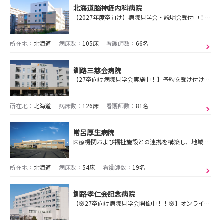
北海道脳神経内科病院
【2027年度卒向け】病院見学会・説明会受付中！！札幌西区にある慢性期の病院です。
所在地：
北海道
病床数：
105床
看護師数：
66名
釧路三慈会病院
【27卒向け病院見学会実施中！】予約を受け付けております！
所在地：
北海道
病床数：
126床
看護師数：
81名
常呂厚生病院
医療機関および福祉施設との連携を構築し、地域の求める医療提供と療養環境の改善に努めます。
所在地：
北海道
病床数：
54床
看護師数：
19名
釧路孝仁会記念病院
【🌸27卒向け病院見学会開催中！！🌸】オンライン／対面どちらも実施中！！低学年の参加も可能！