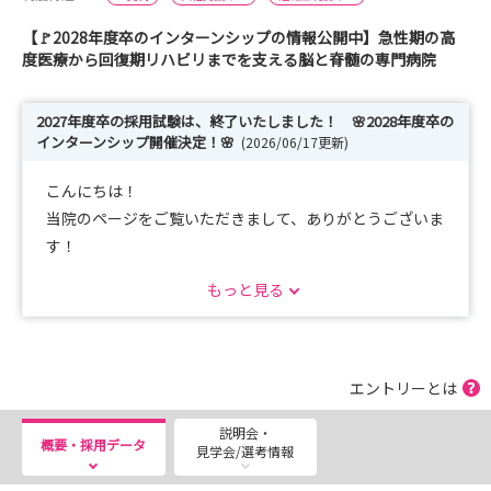
【🚩2028年度卒のインターンシップの情報公開中】急性期の高
度医療から回復期リハビリまでを支える脳と脊髄の専門病院
2027年度卒の採用試験は、終了いたしました！ 🌸2028年度卒の
インターンシップ開催決定！🌸
(2026/06/17更新)
こんにちは！
当院のページをご覧いただきまして、ありがとうございま
す！
もっと見る
2027年度卒の採用試験は、終了いたしました。
沢山のご応募ありがとうございました。
当院では、2028年度卒のインターンシップを開催予定で
エントリーとは
す！
説明会・
ぜひ、ご参加ください☆彡
概要・採用データ
見学会/選考情報