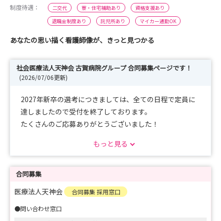
制度待遇：
二交代
寮・住宅補助あり
資格支援あり
退職金制度あり
託児所あり
マイカー通勤OK
あなたの思い描く看護師像が、きっと見つかる
社会医療法人天神会 古賀病院グループ 合同募集ページです！
(2026/07/06更新)
2027年新卒の選考につきましては、全ての日程で定員に
達しましたので受付を終了しております。
たくさんのご応募ありがとうございました！
★なお、追加募集がある場合は、登録いただいた方へご案
もっと見る
内いたします。
合同募集
医療法人天神会
合同募集 採用窓口
●問い合わせ窓口