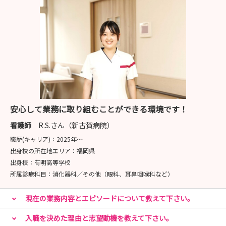
安心して業務に取り組むことができる環境です！
看護師
R.S.さん（新古賀病院）
職歴(キャリア)：
2025年〜
出身校の所在地エリア：
福岡県
出身校：
有明高等学校
所属診療科目：
消化器科／その他（眼科、耳鼻咽喉科など）
現在の業務内容とエピソードについて教えて下さい。
入職を決めた理由と志望動機を教えて下さい。