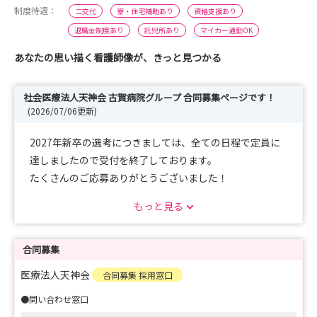
制度待遇：
二交代
寮・住宅補助あり
資格支援あり
退職金制度あり
託児所あり
マイカー通勤OK
あなたの思い描く看護師像が、きっと見つかる
社会医療法人天神会 古賀病院グループ 合同募集ページです！
(2026/07/06更新)
2027年新卒の選考につきましては、全ての日程で定員に
達しましたので受付を終了しております。
たくさんのご応募ありがとうございました！
★なお、追加募集がある場合は、登録いただいた方へご案
もっと見る
内いたします。
合同募集
医療法人天神会
合同募集 採用窓口
●問い合わせ窓口