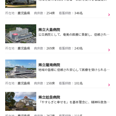
所在地：
鹿児島県
病床数：
254床
看護師数：
346名
県立大島病院
公立病院として、奄美の医療に貢献し、信頼される病院を目指します。
所在地：
鹿児島県
病床数：
269床
看護師数：
243名
県立薩南病院
地域の皆様に信頼され安心して医療を受けられる病院をめざしています
所在地：
鹿児島県
病床数：
150床
看護師数：
101名
県立姶良病院
「やすらぎと幸せを」を基本理念に、精神科救急医療への積極的な対応と患者さんの社会復帰の促進に努めています
所在地：
鹿児島県
病床数：
267床
看護師数：
111名