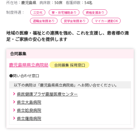
所在地：
鹿児島県
病床数：
50床
看護師数：
54名
制度待遇：
三交代
寮・住宅補助あり
資格支援あり
退職金制度あり
奨学金制度あり
マイカー通勤OK
地域の医療・福祉との連携を強め、これを支援し、患者様の満
足・ご家族の安心を提供します
合同募集
鹿児島県県立病院局
合同募集 採用窓口
●問い合わせ窓口
以下の病院は「鹿児島県県立病院局」へお問い合せください。
県民健康プラザ鹿屋医療センター
県立大島病院
県立姶良病院
県立薩南病院