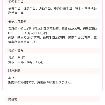
その他手当
扶養手当、住居手当、通勤手当、単身赴任手当、特地・準特地勤
務手当 等
モデル月収例
看護師・短大3卒（県立北薩病院勤務、家賃55,000円、通勤距離3
km） モデル月収28.47万円
内訳：基本給25.07万円、住居手当2.5万円、通勤手当0.2万円、医
療業務従事手当0.7万円
昇給・賞与
昇給：年1回
賞与：年2回（6月、12月）
試用期間
あり
期間は6カ月間です。労働条件は変わりません。
勤務地