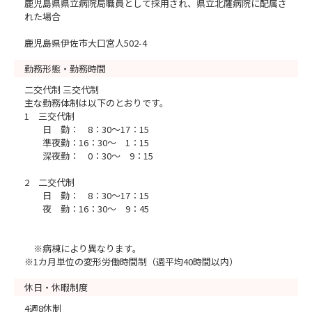
鹿児島県県立病院局職員として採用され、県立北薩病院に配属さ
れた場合
鹿児島県伊佐市大口宮人502-4
勤務形態・勤務時間
二交代制 三交代制
主な勤務体制は以下のとおりです。
1 三交代制
日 勤： 8：30～17：15
準夜勤：16：30～ 1：15
深夜勤： 0：30～ 9：15
2 二交代制
日 勤： 8：30～17：15
夜 勤：16：30～ 9：45
※病棟により異なります。
※1カ月単位の変形労働時間制（週平均40時間以内）
休日・休暇制度
4週8休制