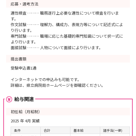
応募・選考方法
適性検査 ……… 職務遂行上必要な適性について検査を行いま
す。
作文試験 ……… 理解力、構成力、表現力等について記述式によ
り行います。
専門試験 ……… 職種に応じた基礎的専門知識について択一式に
より行います。
面接試験 ……… 人物について面接により行います。
提出書類
受験申込書1通
インターネットでの申込みも可能です。
詳細は、県立病院局ホームページを御確認ください。
給与関連
初任給（月給制）
2025 年 4月 実績
条件
合計
基本給
諸手当(一律)