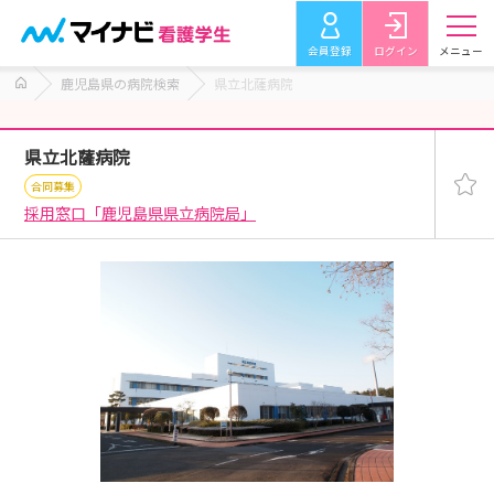
会員登録
ログイン
メニュー
鹿児島県の病院検索
県立北薩病院
県立北薩病院
合同募集
採用窓口「鹿児島県県立病院局」