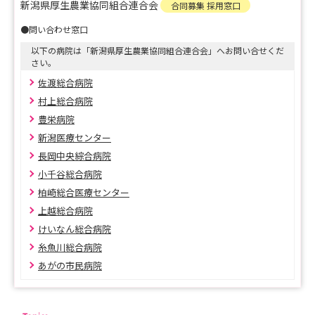
新潟県厚生農業協同組合連合会
合同募集 採用窓口
厚生連ホームページかマイナビサイトをご確認ください
●問い合わせ窓口
■ＪＡ新潟厚生連では通年各病院でインターンシップ・見
以下の病院は「新潟県厚生農業協同組合連合会」へお問い合せくだ
さい。
学会を開催しています。
佐渡総合病院
厚生連県内に１１病院あります。それぞれの病院の雰囲気
村上総合病院
や看護提供内容を現地で直接見て感じてください。このサ
イト内から申込可能です。
豊栄病院
新潟医療センター
上越地域：糸魚川総合病院・上越総合病院・けいなん総合
長岡中央綜合病院
病院
小千谷総合病院
中越地域：長岡中央綜合病院・柏崎総合医療センター・小
柏崎総合医療センター
千谷総合病院
上越総合病院
下越地域：新潟医療センター・豊栄病院・あがの市民病院
けいなん総合病院
佐渡地域：佐渡総合病院
糸魚川総合病院
あがの市民病院
■YouTubeで病院のイメージをつかんでください（新潟医
療センター・上越総合病院・豊栄病院・村上総合病院、糸
魚川総合病院。柏崎総合医療センター・長岡中央綜合病