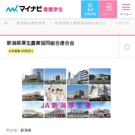
会員登録
ログイン
メニュー
新潟県の病院検索
新潟県厚生農業協同組合連合会
先輩詳細
新潟県厚生農業協同組合連合会
合同募集 採用窓口
所在地：
新潟県