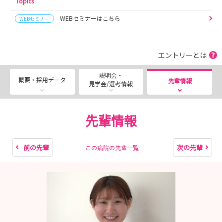
Topics
院・佐渡総合病院公開中！）
WEBセミナーはこちら
WEBセミナー
※JA新潟厚生連ホームページの動画ギャラリーで一度
に観ることができます → https://www.niigata-
kouseiren.or.jp/movie/
エントリーとは
■インスタグラムでも病院の紹介をしています（柏崎総合
医療センター・長岡中央綜合病院・上越総合病院・ けい
説明会・
概要・採用データ
先輩情報
見学会/選考情報
なん総合病院・糸魚川総合病院）
→ https://www.niigata-kouseiren.or.jp/sns/
先輩情報
■1月17日 看護学生就職セミナー WEB LIVE MEGA
アーカイブＵＲＬ
https://nurse.mynavi.jp/student/hospitals/outline/807
前の先輩
次の先輩
この病院の先輩一覧
33