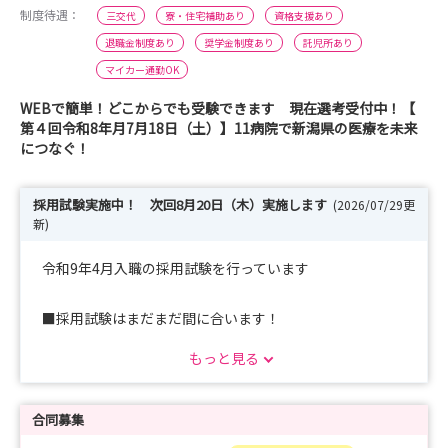
制度待遇：
三交代
寮・住宅補助あり
資格支援あり
退職金制度あり
奨学金制度あり
託児所あり
マイカー通勤OK
WEBで簡単！どこからでも受験できます 現在選考受付中！【
第４回令和8年月7月18日（土）】11病院で新潟県の医療を未来
につなぐ！
採用試験実施中！ 次回8月20日（木）実施します
(2026/07/29更
新)
令和9年4月入職の採用試験を行っています
■採用試験はまだまだ間に合います！
第5回 令和8年8月20日（木） 提出書類締切 8月5日
もっと見る
（水）
第6回 令和8年9月26日（土） 提出書類締切 9月14日
（月）
合同募集
※それぞれ応募資料の決め切りがありますので詳しくは