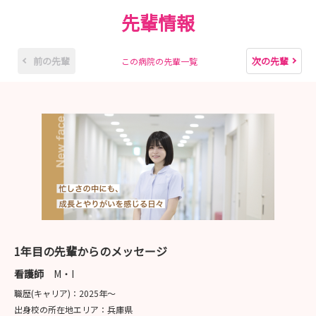
予定
先輩情報
受付は10月から受付開始。
本学HPもしくはマイナビサイトから申し込みください。
前の先輩
次の先輩
この病院の先輩一覧
※開催場所：兵庫医科大学病院
▼
下記のフォーム（本院HP）もしくはマイナビサイトより
確認してください。
https://www.hosp.hyo-med.ac.jp/nu-
recruit/index.html
1年目の先輩からのメッセージ
看護師
M・I
職歴(キャリア)：
2025年〜
出身校の所在地エリア：
兵庫県