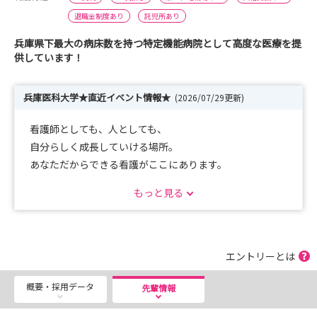
退職金制度あり
託児所あり
兵庫県下最大の病床数を持つ特定機能病院として高度な医療を提
供しています！
兵庫医科大学★直近イベント情報★
(2026/07/29更新)
看護師としても、人としても、
自分らしく成長していける場所。
あなただからできる看護がここにあります。
もっと見る
★2028年卒向け 看護師・助産師 インターンシップ・
病院見学会日程★
インターンシップ
8月18日（火）、19日（水）、24日（月）開催
エントリーとは
概要・採用データ
病院見学会
先輩情報
11月9日（月）、12月21日（月）、2027年1月・2月開催