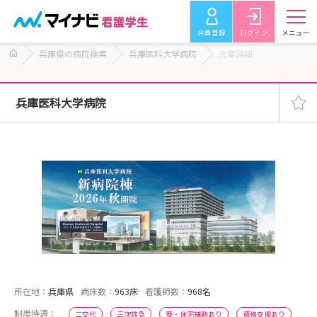
会員登録
ログイン
メニュー
兵庫県の病院検索
兵庫医科大学病院
先輩詳細
兵庫医科大学病院
所在地：
兵庫県
病床数：
963床
看護師数：
968名
制度待遇：
二交代
三次救急
寮・住宅補助あり
資格支援あり