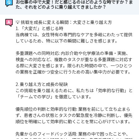
お仕事の中で大変！だと感じるのはどのような時ですか？ま
た、それをどのように乗り越えてきましたか？
💡 挑戦を成長に変える瞬間：大変さと乗り越え方
1. 「大変だ」と感じる時
当病棟では、女性特有の専門的なケアを多岐にわたって提供
しているため、特に以下の瞬間に難しさを感じます。
多重課題への同時対応: 内診介助や化学療法の準備・実施、
検査への対応など、複数のタスクが重なる多重課題に対応す
る際に大変さを感じます。限られた時間の中で、一つひとつ
の業務を正確かつ安全に行うための高い集中力が必要です。
2. 乗り越え方と成長の秘訣
この挑戦を乗り越えるために、私たちは「効率的な行動」と
「チームでの学び」を徹底しています。
優先順位の判断と効率的な行動: 業務を前にして立ち止まら
ず、患者さんの状態とタスクの緊急度を冷静に判断し、優先
順位を明確にして効率的に動くことを常に心がけています。
先輩からのフィードバック活用: 業務の中で困ったことや、