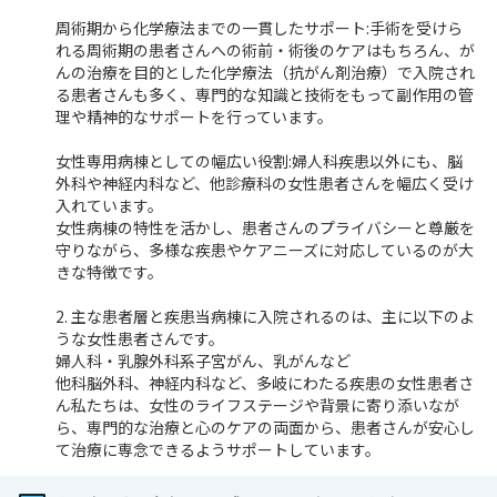
周術期から化学療法までの一貫したサポート:手術を受けら
れる周術期の患者さんへの術前・術後のケアはもちろん、が
んの治療を目的とした化学療法（抗がん剤治療）で入院され
る患者さんも多く、専門的な知識と技術をもって副作用の管
理や精神的なサポートを行っています。
女性専用病棟としての幅広い役割:婦人科疾患以外にも、脳
外科や神経内科など、他診療科の女性患者さんを幅広く受け
入れています。
女性病棟の特性を活かし、患者さんのプライバシーと尊厳を
守りながら、多様な疾患やケアニーズに対応しているのが大
きな特徴です。
2. 主な患者層と疾患当病棟に入院されるのは、主に以下のよ
うな女性患者さんです。
婦人科・乳腺外科系子宮がん、乳がんなど
他科脳外科、神経内科など、多岐にわたる疾患の女性患者さ
ん私たちは、女性のライフステージや背景に寄り添いなが
ら、専門的な治療と心のケアの両面から、患者さんが安心し
て治療に専念できるようサポートしています。