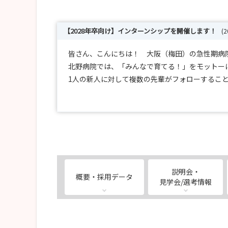
【2028年卒向け】インターンシップを開催します！
(
皆さん、こんにちは！ 大阪（梅田）の急性期病
北野病院では、「みんなで育てる！」をモットー
1人の新人に対して複数の先輩がフォローするこ
病床数685床の急性期病院ですので、正直にお伝
その分いろんな経験を積むことが出来ると考えて
【インターンシップ】
202８年4月採用の新卒看護師向けのインターン
ご興味のある方は、説明会・見学会申込より日程
説明会・
概要・採用データ
病棟見学・日常生活援助・処置を病棟看護師とペ
見学会/選考情報
【病院見学会】
202８年4月採用の新卒看護師向けの病院見学会を