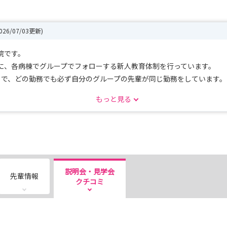
2026/07/03更新)
院です。
に、各病棟でグループでフォローする新人教育体制を行っています。
とで、どの勤務でも必ず自分のグループの先輩が同じ勤務をしています。
もっと見る
えすると忙しいですが、
います。
シップを開催いたします。
をご確認ください！
説明会・見学会
先輩情報
アで見学・普段は立ち入れないOP室や救急部の見学・座談会などを予定
クチコミ
7・8・9月に開催！