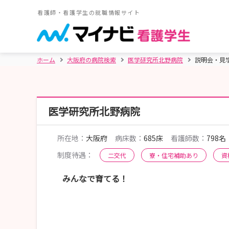
看護師・看護学生の就職情報サイト
ホーム
大阪府の病院検索
医学研究所北野病院
説明会・見
医学研究所北野病院
所在地：
大阪府
病床数：
685床
看護師数：
798名
制度待遇：
二交代
寮・住宅補助あり
資
みんなで育てる！