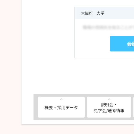
ご興味のある方は、説明会・見学会申込より日程
大阪府 大学
【採用選考】
2027年新卒向け募集は終了しました。
たくさんのご応募ありがとうございました。
会
説明会・
概要・採用データ
見学会/選考情報