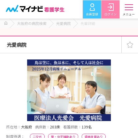
会員登録
ログイン
メニュー
大阪府の病院検索
光愛病院
先輩詳細
光愛病院
所在地：
大阪府
病床数：
203床
看護師数：
139名
制度待遇：
二交代
寮・住宅補助あり
資格支援あり