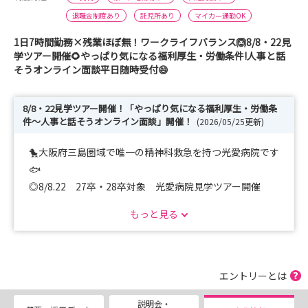
退職金制度あり
託児所あり
マイカー通勤OK
1日7時間勤務×残業ほぼ無！ワークライフバランス🙆8/8・22見
学ツアー開催🌻やっぱり気になる福利厚生・労働条件!人事と話
そうオンライン面談平日随時受付😄
8/8・22見学ツアー開催！「やっぱり気になる福利厚生・労働条
件～人事と話そうオンライン面談」開催！
(2026/05/25更新)
🐤大阪府三島圏域で唯一の精神科救急を持つ光愛病院です
🐟
◎8/8.22 27卒・28卒対象 光愛病院見学ツアー開催
◎平日随時！「やっぱり気になる！福利厚生・労働条
もっと見る
件！！～人事と話そう！オンライン面談～」も受付中！
ご希望日で調整するので、実習の合間でもお受けいただけ
ます！
エントリーとは
2025年12月に病棟がリニューアル！
説明会・
キレイになった病棟を見に来ませんか＾＾？