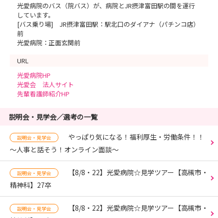
光愛病院のバス（院バス）が、病院とJR摂津富田駅の間を運行
しています。
[バス乗り場] JR摂津富田駅：駅北口のダイアナ（パチンコ店）
前
光愛病院：正面玄関前
URL
光愛病院HP
光愛会 法人サイト
先輩看護師紹介HP
説明会・見学会／選考の一覧
やっぱり気になる！福利厚生・労働条件！！
説明会・見学会
～人事と話そう！オンライン面談～
【8/8・22】光愛病院☆見学ツアー【高槻市・
説明会・見学会
精神科】27卒
【8/8・22】光愛病院☆見学ツアー【高槻市・
説明会・見学会