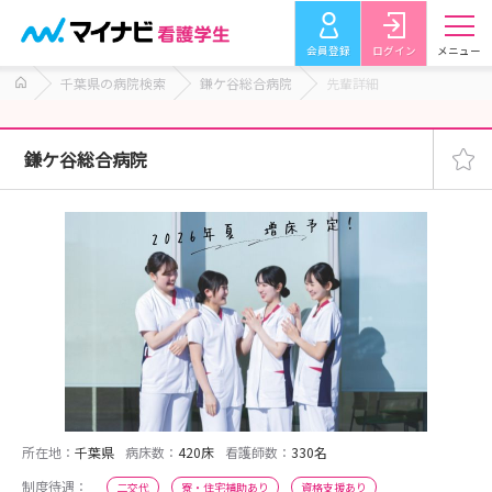
会員登録
ログイン
メニュー
千葉県の病院検索
鎌ケ谷総合病院
先輩詳細
鎌ケ谷総合病院
所在地：
千葉県
病床数：
420床
看護師数：
330名
制度待遇：
二交代
寮・住宅補助あり
資格支援あり