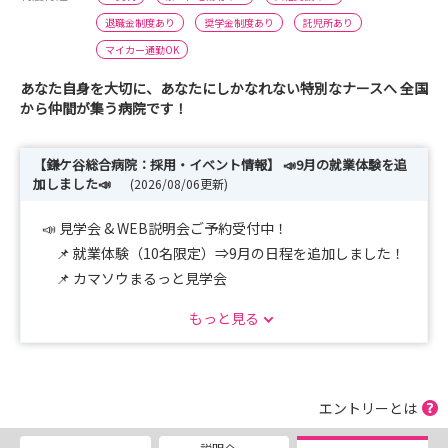
退職金制度あり
奨学金制度あり
託児所あり
マイカー通勤OK
あなた自身を大切に、あなたにしかなれない特別なナースへ 全国
から仲間が集う病院です！
【鎌ケ谷総合病院：採用・イベント情報】 📣9月の就業体験を追
加しました📣
(2026/08/06更新)
📣 見学会 & WEB説明会ご予約受付中！
📌 就業体験（10名限定）⇒9月の日程を追加しました！
📌 カマソウまるっと見学会
📌 Web説明会（遠方の方に◎）
もっと見る
🌸 2028年4月入職
奨学金面接受付中～
エントリーとは
📸 Instagram