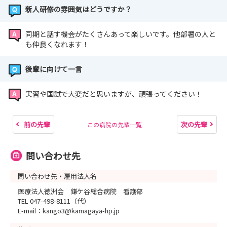
新人研修の雰囲気はどうですか？
同期と話す機会がたくさんあって楽しいです。他部署の人と
も仲良くなれます！
後輩に向けて一言
実習や国試で大変だと思いますが、頑張ってください！
前の先輩
次の先輩
この病院の先輩一覧
問い合わせ先
問い合わせ先・雇用法人名
医療法人徳洲会 鎌ケ谷総合病院 看護部
TEL 047-498-8111（代）
E-mail：kango3@kamagaya-hp.jp