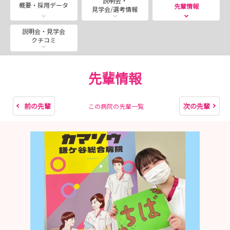
説明会・
イベントの様子や病院の日常を更新中！ぜひチェックして
概要・採用データ
先輩情報
見学会/選考情報
ください
説明会・見学会
クチコミ
先輩情報
前の先輩
次の先輩
この病院の先輩一覧