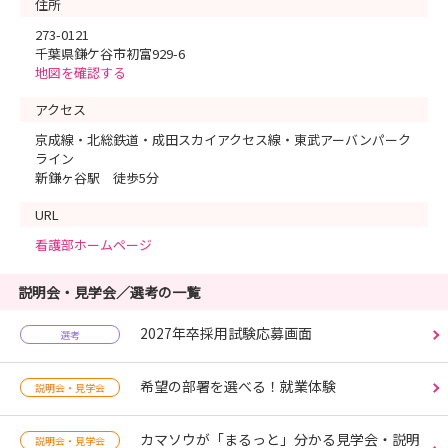
住所
273-0121
千葉県鎌ケ谷市初富929-6
地図を確認する
アクセス
京成線・北総鉄道・成田スカイアクセス線・東武アーバンパーク
ライン
新鎌ヶ谷駅 徒歩5分
URL
看護部ホームページ
説明会・見学会／選考の一覧
2027年卒採用試験応募画面
選考
希望の部署を選べる！就業体験
説明会・見学会
カマソウが「まるっと」分かる見学会・説明
説明会・見学会