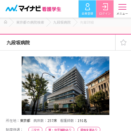
会員登録
ログイン
メニュー
東京都の病院検索
九段坂病院
先輩詳細
九段坂病院
所在地：
東京都
病床数：
257床
看護師数：
191名
制度待遇：
二交代
寮・住宅補助あり
資格支援あり