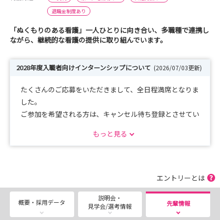
退職金制度あり
「ぬくもりのある看護」一人ひとりに向き合い、多職種で連携し
ながら、継続的な看護の提供に取り組んでいます。
2028年度入職者向けインターンシップについて
(2026/07/03更新)
たくさんのご応募をいただきまして、全日程満席となりま
した。
ご参加を希望される方は、キャンセル待ち登録とさせてい
ただきます。
もっと見る
以下メールアドレスまでご連絡ください。
九段坂病院 看護教育室
kangobu@kudanzaka.com
エントリーとは
説明会・
概要・採用データ
先輩情報
見学会/選考情報